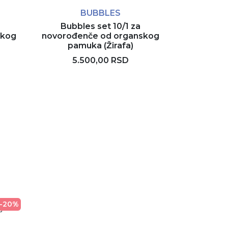
BUBBLES
U.S
Bubbles set 10/1 za
U.S. Polo
skog
novorođenče od organskog
novorođen
pamuka (Žirafa)
USB2620 
5.500,00 RSD
12.
Rezerviši
-20%