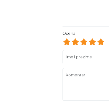
Ocena
Ocena 1
Ocena 2
Ocena 3
Ocena
Oce
Ime i prezime
Komentar