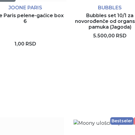
JOONE PARIS
BUBBLES
e Paris pelene-gaćice box
Bubbles set 10/1 za
6
novorođenče od organ
pamuka (Jagoda)
5.500,00 RSD
1,00 RSD
Rezerviši
Bestseler