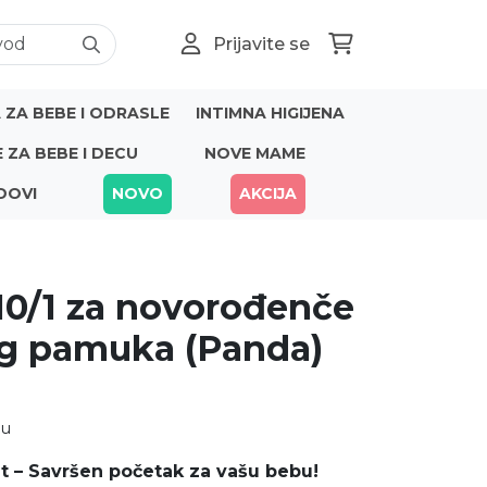
Prijavite se
ZA BEBE I ODRASLE
INTIMNA HIGIJENA
E ZA BEBE I DECU
NOVE MAME
DOVI
NOVO
AKCIJA
10/1 za novorođenče
g pamuka (Panda)
nu
t – Savršen početak za vašu bebu!