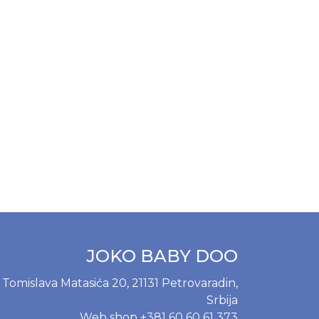
JOKO BABY DOO
Tomislava Matasića 20, 21131 Petrovaradin,
Srbija
Web shop
+381 60 60 61 373