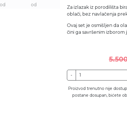
Za izlazak iz porodilišta 
oblači, bez navlačenja pre
Ovaj set je osmišljen da ol
čini ga savršenim izborom
5.50
-
Proizvod trenutno nije dostup
postane dosupan, bićete ob