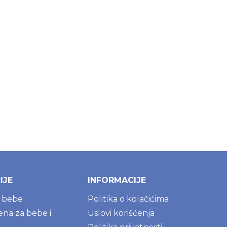
IJE
INFORMACIJE
a bebe
Politika o kolačićima
jena za bebe i
Uslovi korišćenja