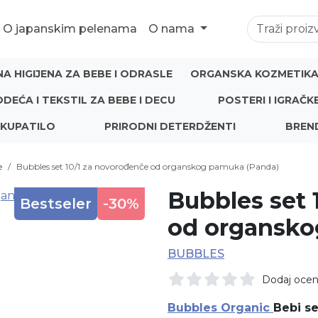
O japanskim pelenama
O nama
NA HIGIJENA ZA BEBE I ODRASLE
ORGANSKA KOZMETIKA 
ODEĆA I TEKSTIL ZA BEBE I DECU
POSTERI I IGRAČK
 KUPATILO
PRIRODNI DETERDŽENTI
BREN
e
Bubbles set 10/1 za novorođenče od organskog pamuka (Panda)
Bubbles set 
Bestseler
-30%
od organsko
BUBBLES
Dodaj oce
Bubbles Organic
Bebi se