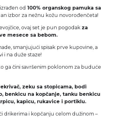
 izrađen od
100% organskog pamuka sa
lan izbor za nežnu kožu novorođenčeta!
evojčice, ovaj set je pun pogodak
za
rve mesece sa bebom.
de, smanjujući spisak prve kupovine, a
i i na duže staze!
, što ga čini savršenim poklonom za buduće
ekrivač, zeku sa stopicama, bodi
o, benkicu na kopčanje, tanku benkicu
picu, kapicu, rukavice i portiklu.
ći drikerima i kopčanju celom dužinom –
.