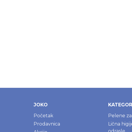
JOKO
KATEGOR
Početak
Pelene z
Prodavnica
Lična higi
odrasle