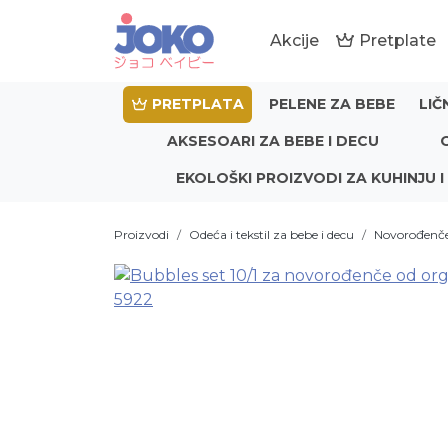
Akcije
Pretplate
PRETPLATA
PELENE ZA BEBE
LIČ
AKSESOARI ZA BEBE I DECU
EKOLOŠKI PROIZVODI ZA KUHINJU I
Proizvodi
Odeća i tekstil za bebe i decu
Novorođenč