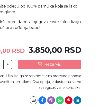
birajte odeću od 100% pamuka koja se lako
ko glave.
akša prve dane, a njegov univerzalni dizajn
 još pre rođenja bebe!
3.850,00 RSD
0,00 RSD
+
Rezerviši
an. Ukoliko ga rezervišete, čim proizvod ponovo
avešteni emailom. Ova opcija je dostupna samo
za registrovane korisnike.