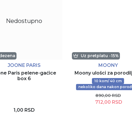
Nedostupno
 dezena
Uz pretplatu -15%
JOONE PARIS
MOONY
ne Paris pelene-gaćice
Moony ulošci za porodil
box 6
10 kom/ 40 cm
nekoliko dana nakon porođ
890,00 RSD
712,00 RSD
1,00 RSD
Dodaj u korpu