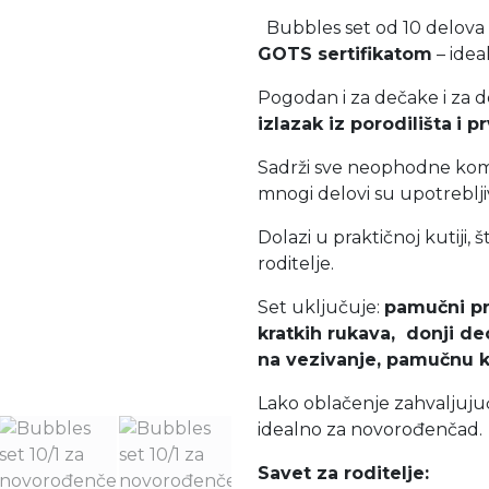
Bubbles set od 10 delova
GOTS sertifikatom
– idea
Pogodan i za dečake i za d
izlazak iz porodilišta
i p
Sadrži sve neophodne koma
mnogi delovi su upotrebljiv
Dolazi u praktičnoj kutiji
roditelje.
Set uključuje:
pamučni pr
kratkih rukava, donji de
na vezivanje, pamučnu kr
Lako oblačenje zahvaljuju
idealno za novorođenčad
Savet za roditelje: