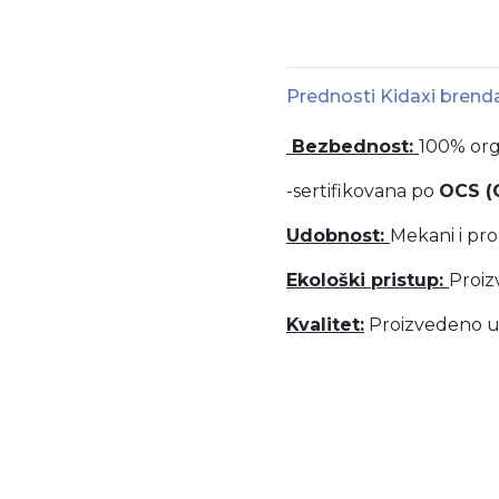
Prednosti Kidaxi brend
Bezbednost:
100% org
-sertifikovana po
OCS (
Udobnost:
Mekani i pr
Ekološki pristup:
Proiz
Kvalitet:
Proizvedeno u 