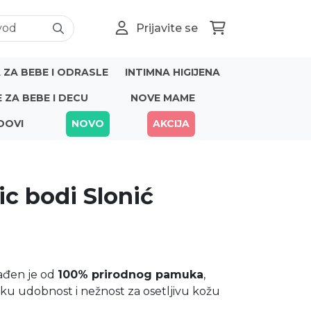
Prijavite se
ZA BEBE I ODRASLE
INTIMNA HIGIJENA
E ZA BEBE I DECU
NOVE MAME
DOVI
NOVO
AKCIJA
ic bodi Slonić
rađen je od
100% prirodnog pamuka
,
ku udobnost i nežnost za osetljivu kožu