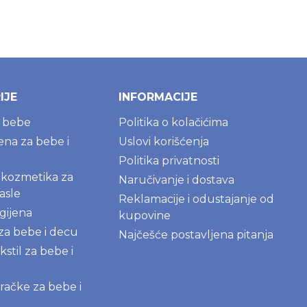
IJE
INFORMACIJE
a bebe
Politika o kolačićima
jena za bebe i
Uslovi korišćenja
Politika privatnosti
kozmetika za
Naručivanje i dostava
asle
Reklamacije i odustajanje od
gijena
kupovine
 za bebe i decu
Najčešće postavljena pitanja
kstil za bebe i
igračke za bebe i