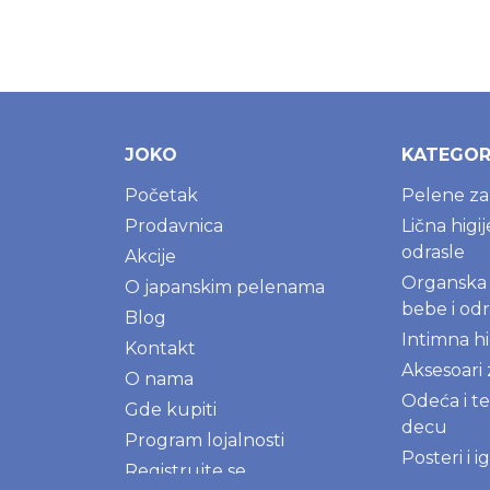
JOKO
KATEGOR
Početak
Pelene z
Prodavnica
Lična higi
odrasle
Akcije
Organska 
O japanskim pelenama
bebe i odr
Blog
Intimna hi
Kontakt
Aksesoari
O nama
Odeća i te
Gde kupiti
decu
Program lojalnosti
Posteri i 
Registrujte se
decu