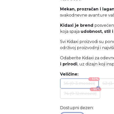
Mekan, prozračan i laga
svakodnevne avanture vaš
Kidaxi je brend
posvećen 
koja spaja
udobnost, stil i
Svi Kidaxi proizvodi su pon
održivoj proizvodnji i najvi
Odaberite Kidaxi za odevn
i prirodi
, uz dizajn koji in
Veličine:
- 50%
56 (0-3 meseci)
62 (3
- 50%
74 (9-12 meseci)
Dostupni dezen: