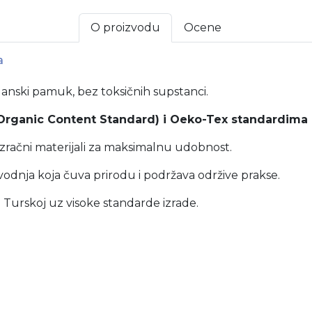
O proizvodu
Ocene
a
anski pamuk, bez toksičnih supstanci.
Organic Content Standard) i Oeko-Tex standardima
ozračni materijali za maksimalnu udobnost.
vodnja koja čuva prirodu i podržava održive prakse.
Turskoj uz visoke standarde izrade.