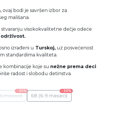
n
, ovaj bodi je savršen izbor za
eg mališana.
stvaranju visokokvalitetne dečje odeće
 održivost.
osno izrađeni u
Turskoj,
uz posvećenost
šim standardima kvaliteta.
e kombinacije koje su
nežne prema deci
spiriše radost i slobodu detinstva.
- 50%
- 50%
-6 meseci)
68 (6-9 meseci)