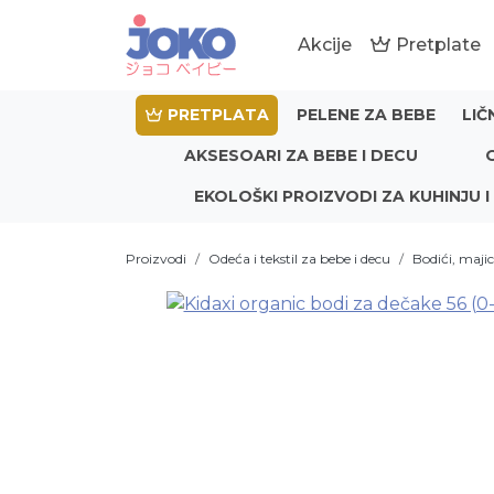
Akcije
Pretplate
PRETPLATA
PELENE ZA BEBE
LIČ
AKSESOARI ZA BEBE I DECU
EKOLOŠKI PROIZVODI ZA KUHINJU I
Proizvodi
Odeća i tekstil za bebe i decu
Bodići, majic