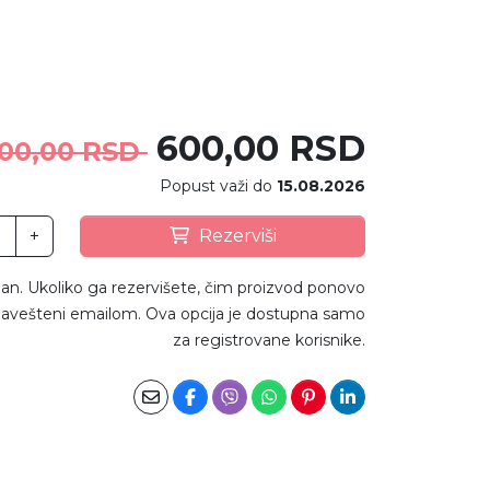
600,00 RSD
200,00 RSD
Popust važi do
15.08.2026
+
Rezerviši
an. Ukoliko ga rezervišete, čim proizvod ponovo
avešteni emailom. Ova opcija je dostupna samo
za registrovane korisnike.