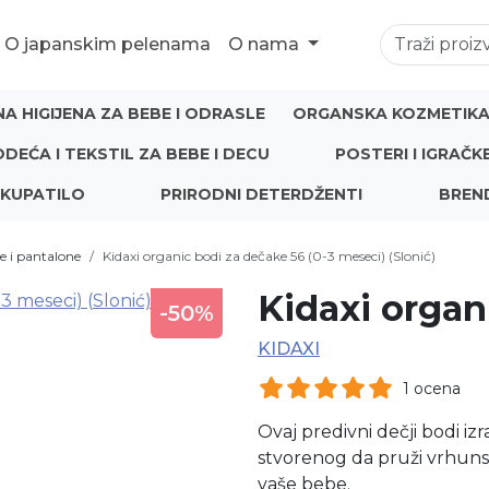
O japanskim pelenama
O nama
NA HIGIJENA ZA BEBE I ODRASLE
ORGANSKA KOZMETIKA 
ODEĆA I TEKSTIL ZA BEBE I DECU
POSTERI I IGRAČK
 KUPATILO
PRIRODNI DETERDŽENTI
BREN
e i pantalone
Kidaxi organic bodi za dečake 56 (0-3 meseci) (Slonić)
Kidaxi organ
-50%
KIDAXI
1 ocena
Ovaj predivni dečji bodi iz
stvorenog da pruži vrhuns
vaše bebe.