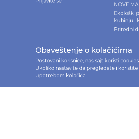
Prijavite se
NOVE M
Ekološki p
kuhinju i 
Prirodni 
Obaveštenje o kolačićima
BLOG
Poštovani korisniče, naš sajt koristi cookie
Ukoliko nastavite da pregledate i koristit
Menstrual
upotrebom kolačića.
kompletni
početnik
Prvi mese
Moony, Mer
Besuper p
izbor pel