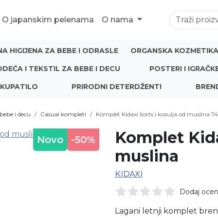
O japanskim pelenama
O nama
NA HIGIJENA ZA BEBE I ODRASLE
ORGANSKA KOZMETIKA 
ODEĆA I TEKSTIL ZA BEBE I DECU
POSTERI I IGRAČK
 KUPATILO
PRIRODNI DETERDŽENTI
BREN
bebe i decu
Casual kompleti
Komplet Kidaxi šorts i kosulja od muslina 7
Komplet Kida
Novo
-50%
muslina
KIDAXI
Dodaj oce
Lagani letnji komplet bre