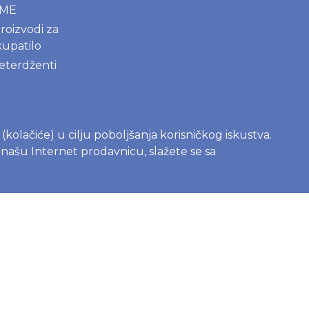
AME
roizvodi za
kupatilo
deterdženti
s (kolačiće) u cilju poboljšanja korisničkog iskustva.
e našu Internet prodavnicu, slažete se sa
na čašica -
 vodič za
e
c sa bebom
ries, Joone ili
elene? Vodič za
ena na www.joko.rs