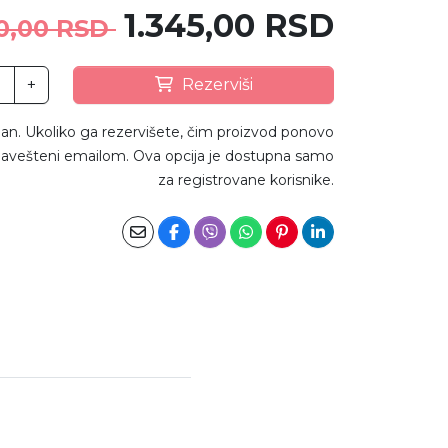
1.345,00 RSD
0,00 RSD
+
Rezerviši
an. Ukoliko ga rezervišete, čim proizvod ponovo
avešteni emailom. Ova opcija je dostupna samo
za registrovane korisnike.