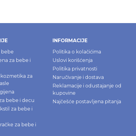
IJE
INFORMACIJE
a bebe
Politika o kolačićima
jena za bebe i
Uslovi korišćenja
Politika privatnosti
kozmetika za
Naručivanje i dostava
asle
Reklamacije i odustajanje od
gijena
kupovine
 za bebe i decu
Najčešće postavljena pitanja
kstil za bebe i
igračke za bebe i