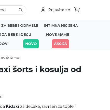
Prijavite se
ZA BEBE I ODRASLE
INTIMNA HIGIJENA
E ZA BEBE I DECU
NOVE MAME
DOVI
NOVO
AKCIJA
4-80 (9-12 mes)
xi šorts i kosulja od
nu
nda
Kidaxi
za dečake, savršen za tople i