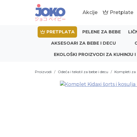
Akcije
Pretplate
PRETPLATA
PELENE ZA BEBE
LIČ
AKSESOARI ZA BEBE I DECU
EKOLOŠKI PROIZVODI ZA KUHINJU I
Proizvodi
Odeća i tekstil za bebe i decu
Kompleti za 