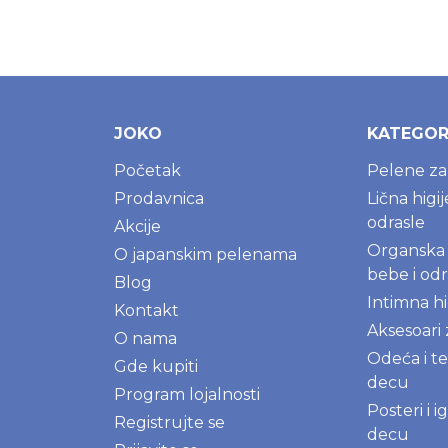
JOKO
KATEGOR
Početak
Pelene z
Prodavnica
Lična higi
odrasle
Akcije
Organska 
O japanskim pelenama
bebe i odr
Blog
Intimna hi
Kontakt
Aksesoari
O nama
Odeća i te
Gde kupiti
decu
Program lojalnosti
Posteri i 
Registrujte se
decu