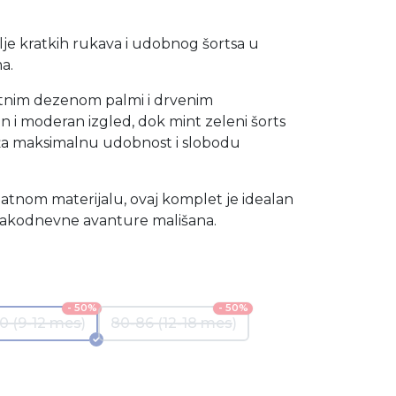
lje kratkih rukava i udobnog šortsa u
a.
sitnim dezenom palmi i drvenim
n i moderan izgled, dok mint zeleni šorts
uža maksimalnu udobnost i slobodu
jatnom materijalu, ovaj komplet je idealan
 svakodnevne avanture mališana.
- 50%
- 50%
0 (9-12 mes)
80-86 (12-18 mes)