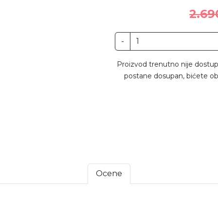
2.69
-
Proizvod trenutno nije dostup
postane dosupan, bićete ob
Ocene
 4
na 5