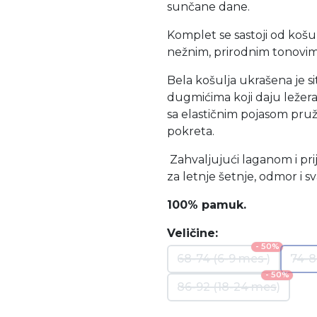
sunčane dane.
Komplet se sastoji od košu
nežnim, prirodnim tonovim
Bela košulja ukrašena je 
dugmićima koji daju ležera
sa elastičnim pojasom pr
pokreta.
Zahvaljujući laganom i pri
za letnje šetnje, odmor i
100% pamuk.
Veličine:
- 50%
68-74 (6-9 mes )
74-8
- 50%
86-92 (18-24 mes)