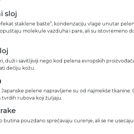
i sloj
efekat staklene bašte”, kondenzaciju vlage unutar pele
ropuštaju molekule vazduha i pare, ali su istovremeno do
loj
 širi, duži i savitljiviji nego kod pelena evropskih proizvođa
rati dečiju kožu.
a
e Japanske pelene napravljene su od najmekše tkanine. 
h tvrdih rubova koji žuljaju.
trake
o butina pouzdano sprečavaju curenje, ali se ne usecaju