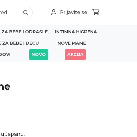
Prijavite se
ZA BEBE I ODRASLE
INTIMNA HIGIJENA
E ZA BEBE I DECU
NOVE MAME
DOVI
NOVO
AKCIJA
ne
1
u Japanu.