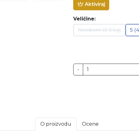
Aktiviraj
Veličine:
Newborn (3-5 kg)
S (
-
O proizvodu
Ocene
s