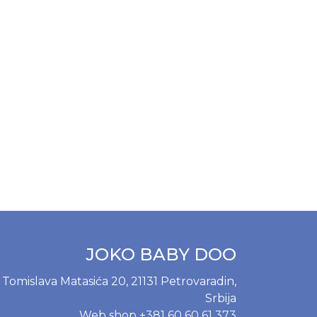
JOKO BABY DOO
Tomislava Matasića 20, 21131 Petrovaradin,
Srbija
Web shop
+381 60 60 61 373