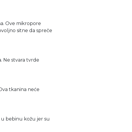
na. Ove mikropore
voljno sitne da spreče
ča. Ne stvara tvrde
Ova tkanina neće
 u bebinu kožu jer su