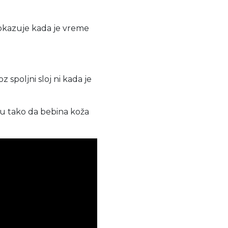
pokazuje kada je vreme
 spoljni sloj ni kada je
ju tako da bebina koža