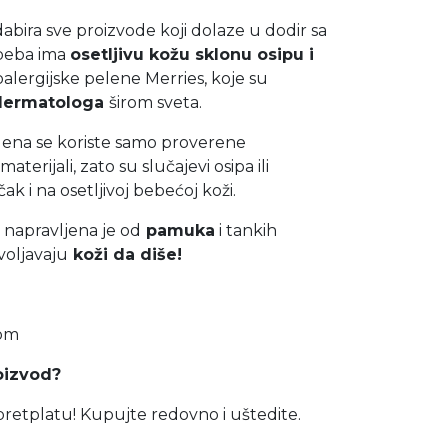
abira sve proizvode koji dolaze u dodir sa
 beba ima
osetljivu kožu sklonu osipu i
oalergijske pelene Merries, koje su
 dermatologa
širom sveta.
elena se koriste samo proverene
materijali, zato su slučajevi osipa ili
ak i na osetljivoj bebećoj koži.
 napravljena je od
pamuka
i tankih
voljavaju
koži da diše!
kom
oizvod?
retplatu! Kupujte redovno i uštedite.