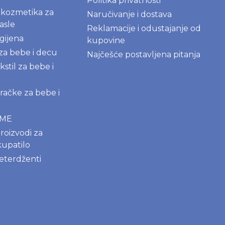
Politika privatnosti
kozmetika za
Naručivanje i dostava
asle
Reklamacije i odustajanje od
gijena
kupovine
 za bebe i decu
Najčešće postavljena pitanja
kstil za bebe i
igračke za bebe i
AME
roizvodi za
kupatilo
deterdženti
na čašica -