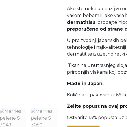
Ako ste neko ko pažljivo od
vašom bebom ili ako vaša
dermatitisu
, probajte hip
preporučene od strane
U proizvodnji japanskih p
tehnologije i najkvalitetniji 
dermatitisa izuzetno retki č
Tkanina unutrašnjeg sloja
prirodnjih vlakana koji doz
Made in Japan.
Količina u pakovanju
: 66 
Želite popust na ovaj pr
Ostvarite 15% popusta uz p