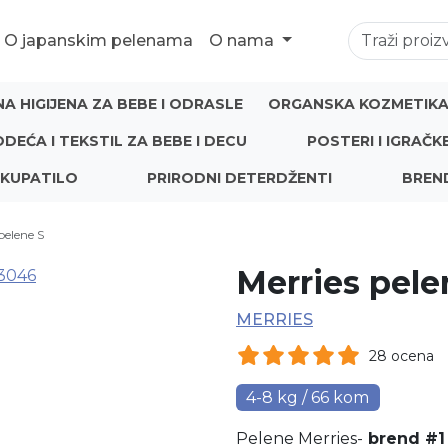
O japanskim pelenama
O nama
NA HIGIJENA ZA BEBE I ODRASLE
ORGANSKA KOZMETIKA 
ODEĆA I TEKSTIL ZA BEBE I DECU
POSTERI I IGRAČK
 KUPATILO
PRIRODNI DETERDŽENTI
BREN
pelene S
Merries pele
MERRIES
28 ocena
4-8 kg / 66 kom
Pelene Merries-
brend #