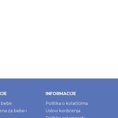
IJE
INFORMACIJE
a bebe
Politika o kolačićima
jena za bebe i
Uslovi korišćenja