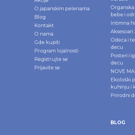
Akcije
Organska 
O japanskim pelenama
bebe i odr
Blog
Intimna hi
Kontakt
Aksesoari
O nama
Odeća i te
Gde kupiti
decu
Program lojalnosti
Posteri i 
Registrujte se
decu
Prijavite se
NOVE M
Ekološki p
kuhinju i 
Prirodni 
BLOG
Menstrual