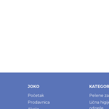
JOKO
KATEGOR
Početak
Pelene z
Prodavnica
Lična higi
odrasle