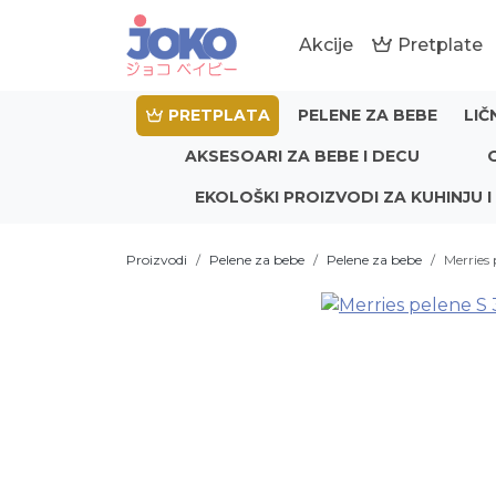
Akcije
Pretplate
PRETPLATA
PELENE ZA BEBE
LIČ
AKSESOARI ZA BEBE I DECU
EKOLOŠKI PROIZVODI ZA KUHINJU I
Proizvodi
Pelene za bebe
Pelene za bebe
Merries 