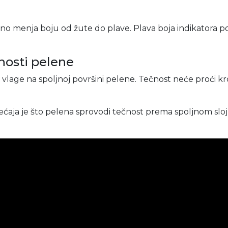
no menja boju od žute do plave. Plava boja indikatora 
nosti pelene
vlage na spoljnoj površini pelene. Tečnost neće proći kroz
ćaja je što pelena sprovodi tečnost prema spoljnom slo