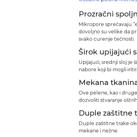
Prozračni spoljn
Mikropore sprečavaju “
dovoljno su velike da p
svako curenje tečnosti.
Širok upijajući s
Upijajući, srednji sloj je
nabore koji bi mogli iriti
Mekana tkanin
Ove pelene, kao i drug
dozvoliti stvaranje oštri
Duple zaštitne 
Duple zaštitne trake ok
mekane i nežne.