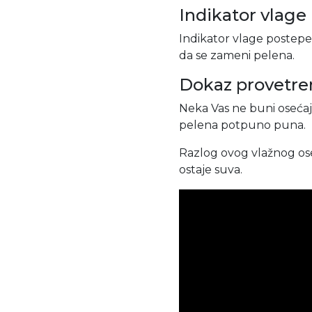
Indikator vlage
Indikator vlage postepe
da se zameni pelena.
Dokaz provetre
Neka Vas ne buni osećaj 
pelena potpuno puna.
Razlog ovog vlažnog ose
ostaje suva.