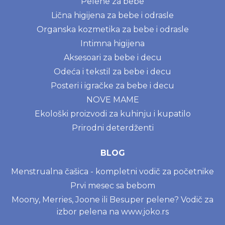
Pelene za bebe
Lična higijena za bebe i odrasle
Organska kozmetika za bebe i odrasle
Intimna higijena
Aksesoari za bebe i decu
Odeća i tekstil za bebe i decu
Posteri i igračke za bebe i decu
NOVE MAME
Ekološki proizvodi za kuhinju i kupatilo
Prirodni deterdženti
BLOG
Menstrualna čašica - kompletni vodič za početnike
Prvi mesec sa bebom
Moony, Merries, Joone ili Besuper pelene? Vodič za
izbor pelena na www.joko.rs