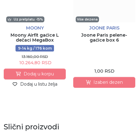
Uz pretplatu -15%
Više dezena
MOONY
JOONE PARIS
Moony Airfit gaćice L
Joone Paris pelene-
dečaci MegaBox
gaćice box 6
9-14 kg / 176 kom
13.160,00 RSD
10.264,80 RSD
1,00 RSD
Dodaj u korpu
Izaberi dezen
Dodaj u listu želja
Slični proizvodi