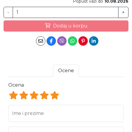
Popust važi do
10.08.2026
-
+
Dodaj u korpu
Ocene
Ocena
Ocena 1
Ocena 2
Ocena 3
Ocena 4
Ocena 5
Ime i prezime