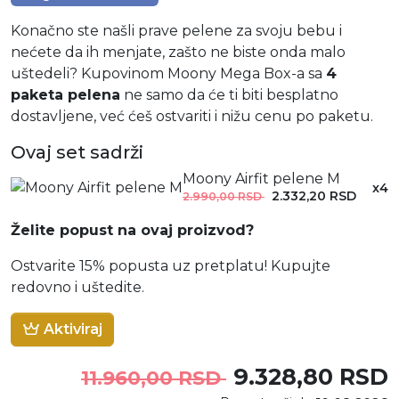
Konačno ste našli prave pelene za svoju bebu i
nećete da ih menjate, zašto ne biste onda malo
uštedeli? Kupovinom Moony Mega Box-a sa
4
paketa pelena
ne samo da će ti biti besplatno
dostavljene, već ćeš ostvariti i nižu cenu po paketu.
Ovaj set sadrži
Moony Airfit pelene M
x4
2.332,20 RSD
2.990,00 RSD
Želite popust na ovaj proizvod?
Ostvarite 15% popusta uz pretplatu! Kupujte
redovno i uštedite.
Aktiviraj
9.328,80 RSD
11.960,00 RSD