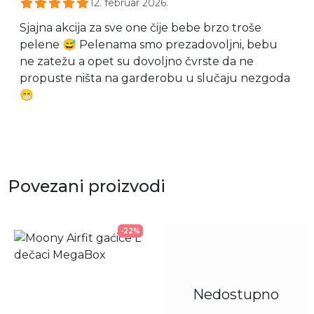
12. februar 2026.
Sjajna akcija za sve one čije bebe brzo troše
pelene 😅 Pelenama smo prezadovoljni, bebu
ne zatežu a opet su dovoljno čvrste da ne
propuste ništa na garderobu u slučaju nezgoda
😁
Povezani proizvodi
-22%
Nedostupno