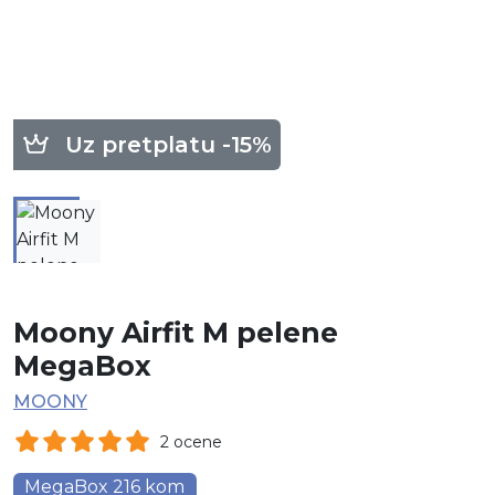
Uz pretplatu -15%
Moony Airfit M pelene
MegaBox
MOONY
2 ocene
MegaBox 216 kom