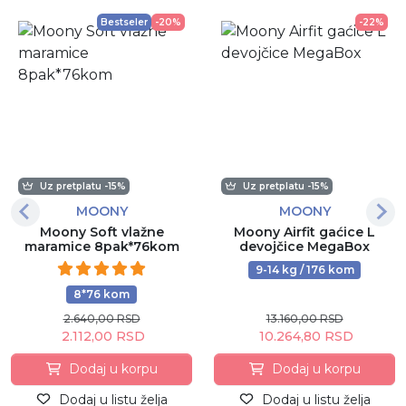
Bestseler
-20%
-22%
Uz pretplatu -15%
Uz pretplatu -15%
MOONY
MOONY
Moony Soft vlažne
Moony Airfit gaćice L
maramice 8pak*76kom
devojčice MegaBox
9-14 kg / 176 kom
8*76 kom
2.640,00 RSD
13.160,00 RSD
2.112,00 RSD
10.264,80 RSD
Dodaj u korpu
Dodaj u korpu
Dodaj u listu želja
Dodaj u listu želja