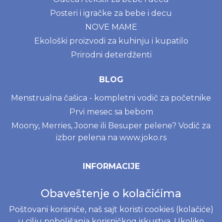
Posteri i igračke za bebe i decu
NOVE MAME
Ekološki proizvodi za kuhinju i kupatilo
Prirodni deterdženti
BLOG
Menstrualna čašica - kompletni vodič za početnike
Prvi mesec sa bebom
Moony, Merries, Joone ili Besuper pelene? Vodič za
izbor pelena na www.joko.rs
INFORMACIJE
Politika o kolačićima
Obaveštenje o kolačićima
Uslovi korišćenja
Poštovani korisniče, naš sajt koristi cookies (kolačiće)
Politika privatnosti
u cilju poboljšanja korisničkog iskustva. Ukoliko