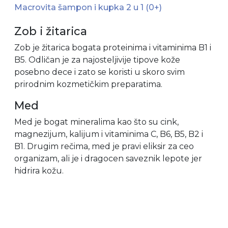
Macrovita šampon i kupka 2 u 1 (0+)
Zob i žitarica
Zob je žitarica bogata proteinima i vitaminima B1 i
B5. Odličan je za najosteljivije tipove kože
posebno dece i zato se koristi u skoro svim
prirodnim kozmetičkim preparatima.
Med
Med je bogat mineralima kao što su cink,
magnezijum, kalijum i vitaminima C, B6, B5, B2 i
B1. Drugim rečima, med je pravi eliksir za ceo
organizam, ali je i dragocen saveznik lepote jer
hidrira kožu.