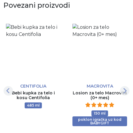
Povezani proizvodi
CENTIFOLIA
MACROVITA
Bebi kupka za telo i
Losion za telo Macrovita
kosu Centifolia
(0+ mes)
485 ml
150 ml
poklon igračka uz kod
BABYGIFT