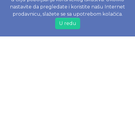
Naručivanje i dostava
nastavite da pregledate i koristite našu Internet
Reklamacije i odustajanje od kupovine
prodavnicu, slažete se sa upotrebom kolačića.
Najčešće postavljena pitanja
U redu
JOKO BABY DOO
Tomislava Matasića 20, 21131 Petrovaradin, Srbija
Web shop
+381 60 60 61 373
Poslovni korisnici
+381 60 60 60 372
PIB 112261906
Matični broj 21637726