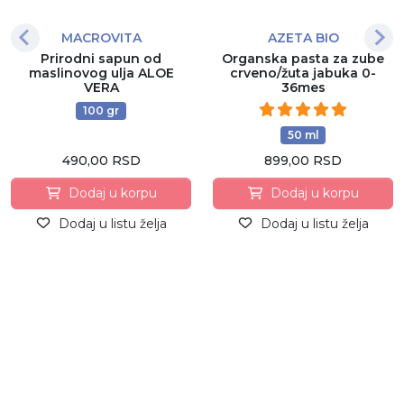
MACROVITA
AZETA BIO
Prirodni sapun od
Organska pasta za zube
maslinovog ulja ALOE
crveno/žuta jabuka 0-
VERA
36mes
100 gr
50 ml
490,00 RSD
899,00 RSD
Dodaj u korpu
Dodaj u korpu
Dodaj u listu želja
Dodaj u listu želja