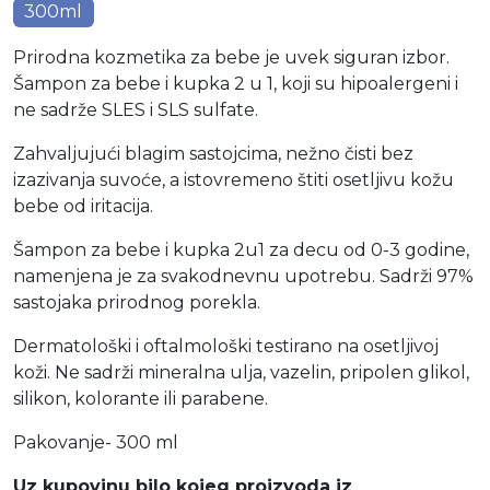
300ml
Prirodna kozmetika za bebe je uvek siguran izbor.
Šampon za bebe i kupka 2 u 1, koji su hipoalergeni i
ne sadrže SLES i SLS sulfate.
Zahvaljujući blagim sastojcima, nežno čisti bez
izazivanja suvoće, a istovremeno štiti osetljivu kožu
bebe od iritacija.
Šampon za bebe i kupka 2u1 za decu od 0-3 godine,
namenjena je za svakodnevnu upotrebu. Sadrži 97%
sastojaka prirodnog porekla.
Dermatološki i oftalmološki testirano na osetljivoj
koži. Ne sadrži mineralna ulja, vazelin, pripolen glikol,
silikon, kolorante ili parabene.
Pakovanje- 300 ml
Uz kupovinu bilo kojeg proizvoda iz