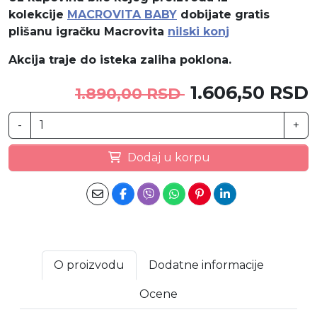
kolekcije
MACROVITA BABY
dobijate gratis
plišanu igračku Macrovita
nilski konj
Akcija traje do isteka zaliha poklona.
1.606,50 RSD
1.890,00 RSD
-
+
Dodaj u korpu
O proizvodu
Dodatne informacije
Ocene