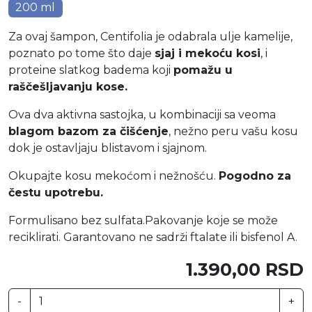
200 ml
Za ovaj šampon, Centifolia je odabrala ulje kamelije,
poznato po tome što daje
sjaj i mekoću kosi
, i
proteine slatkog badema koji
pomažu u
raščešljavanju kose.
Ova dva aktivna sastojka, u kombinaciji sa veoma
blagom bazom za čišćenje
, nežno peru vašu kosu
dok je ostavljaju blistavom i sjajnom.
Okupajte kosu mekoćom i nežnošću.
Pogodno za
čestu upotrebu.
Formulisano bez sulfata.Pakovanje koje se može
reciklirati. Garantovano ne sadrži ftalate ili bisfenol A.
1.390,00 RSD
-
+