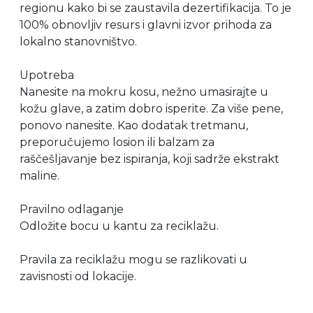
regionu kako bi se zaustavila dezertifikacija. To je
100% obnovljiv resurs i glavni izvor prihoda za
lokalno stanovništvo.
Upotreba
Nanesite na mokru kosu, nežno umasirajte u
kožu glave, a zatim dobro isperite. Za više pene,
ponovo nanesite. Kao dodatak tretmanu,
preporučujemo losion ili balzam za
raščešljavanje bez ispiranja, koji sadrže ekstrakt
maline.
Pravilno odlaganje
Odložite bocu u kantu za reciklažu.
Pravila za reciklažu mogu se razlikovati u
zavisnosti od lokacije.