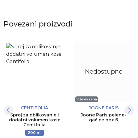
Povezani proizvodi
Nedostupno
Više dezena
CENTIFOLIA
JOONE PARIS
Sprej za oblikovanje i
Joone Paris pelene-
dodatni volumen kose
gaćice box 6
Centifolia
200 ml