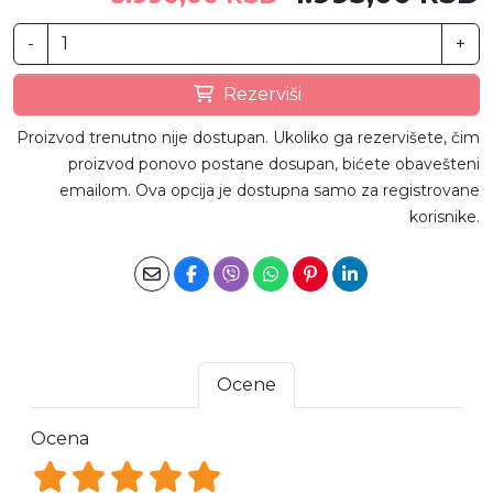
-
+
Rezerviši
Proizvod trenutno nije dostupan. Ukoliko ga rezervišete, čim
proizvod ponovo postane dosupan, bićete obavešteni
emailom. Ova opcija je dostupna samo za registrovane
korisnike.
Ocene
Ocena
Ocena 1
Ocena 2
Ocena 3
Ocena 4
Ocena 5