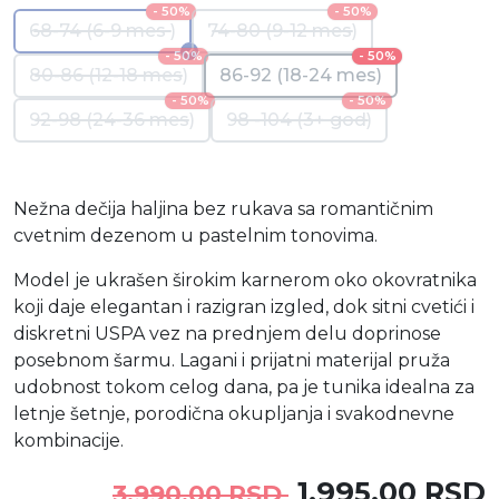
- 50%
- 50%
68-74 (6-9 mes )
74-80 (9-12 mes)
- 50%
- 50%
80-86 (12-18 mes)
86-92 (18-24 mes)
- 50%
- 50%
92-98 (24-36 mes)
98 -104 (3+ god)
Nežna dečija haljina bez rukava sa romantičnim
cvetnim dezenom u pastelnim tonovima.
Model je ukrašen širokim karnerom oko okovratnika
koji daje elegantan i razigran izgled, dok sitni cvetići i
diskretni USPA vez na prednjem delu doprinose
posebnom šarmu. Lagani i prijatni materijal pruža
udobnost tokom celog dana, pa je tunika idealna za
letnje šetnje, porodična okupljanja i svakodnevne
kombinacije.
1.995,00 RSD
3.990,00 RSD