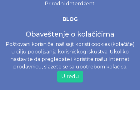
Prirodni deterdženti
BLOG
Menstrualna čašica - kompletni vodič za početnike
Obaveštenje o kolačićima
Prvi mesec sa bebom
Poštovani korisniče, naš sajt koristi cookies (kolačiće)
Moony, Merries, Joone ili Besuper pelene? Vodič za
u cilju poboljšanja korisničkog iskustva. Ukoliko
izbor pelena na www.joko.rs
nastavite da pregledate i koristite našu Internet
prodavnicu, slažete se sa upotrebom kolačića.
INFORMACIJE
U redu
Politika o kolačićima
Uslovi korišćenja
Politika privatnosti
Naručivanje i dostava
Reklamacije i odustajanje od kupovine
Najčešće postavljena pitanja