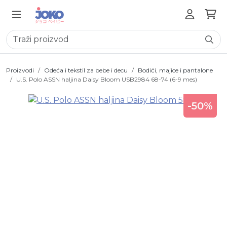
Proizvodi
Odeća i tekstil za bebe i decu
Bodići, majice i pantalone
U.S. Polo ASSN haljina Daisy Bloom USB2984 68-74 (6-9 mes)
-50%