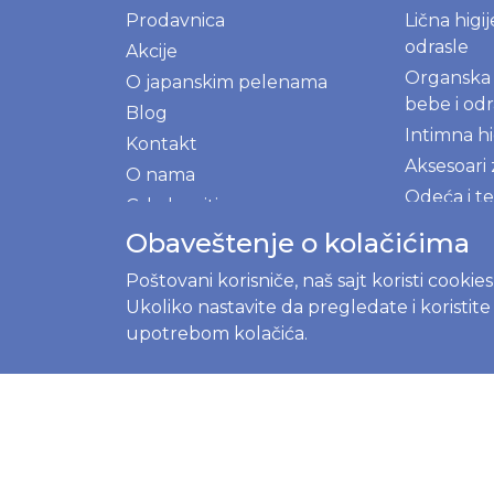
Prodavnica
Lična higi
odrasle
Akcije
Organska 
O japanskim pelenama
bebe i odr
Blog
Intimna hi
Kontakt
Aksesoari
O nama
Odeća i te
Gde kupiti
decu
Program lojalnosti
Obaveštenje o kolačićima
Posteri i 
Registrujte se
Poštovani korisniče, naš sajt koristi cookie
decu
Prijavite se
Ukoliko nastavite da pregledate i koristit
NOVE M
upotrebom kolačića.
Ekološki p
kuhinju i 
Prirodni 