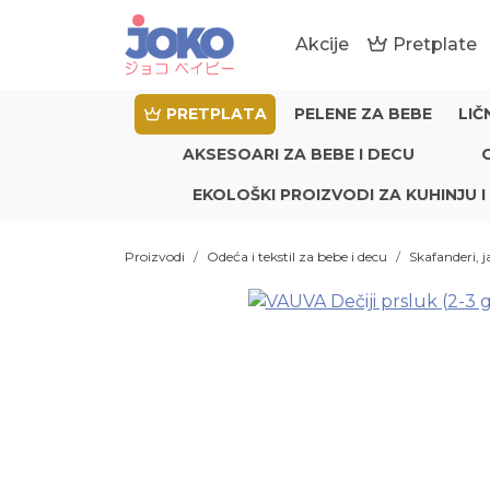
Akcije
Pretplate
PRETPLATA
PELENE ZA BEBE
LIČ
AKSESOARI ZA BEBE I DECU
EKOLOŠKI PROIZVODI ZA KUHINJU I
Proizvodi
Odeća i tekstil za bebe i decu
Skafanderi, j