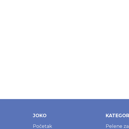
JOKO
KATEGOR
Početak
Pelene z