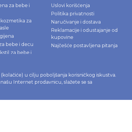
jena za bebe i
Uslovi korišćenja
Politika privatnosti
kozmetika za
Naručivanje i dostava
asle
Reklamacije i odustajanje od
gijena
kupovine
 za bebe i decu
Najčešće postavljena pitanja
kstil za bebe i
igračke za bebe i
s (kolačiće) u cilju poboljšanja korisničkog iskustva.
e našu Internet prodavnicu, slažete se sa
AME
roizvodi za
kupatilo
deterdženti