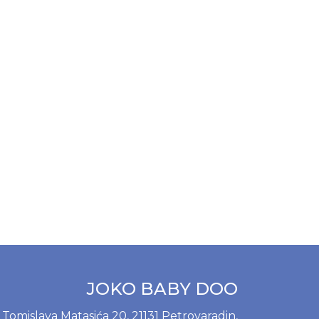
JOKO BABY DOO
Tomislava Matasića 20, 21131 Petrovaradin,