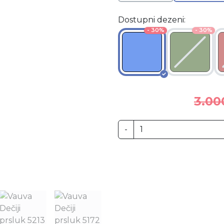
Dostupni dezeni:
- 30%
- 30%
3.00
-