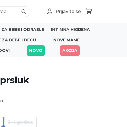
Prijavite se
ZA BEBE I ODRASLE
INTIMNA HIGIJENA
E ZA BEBE I DECU
NOVE MAME
DOVI
NOVO
AKCIJA
 prsluk
nu
3-4 godine