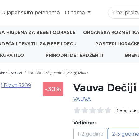
O japanskim pelenama
O nama
NA HIGIJENA ZA BEBE I ODRASLE
ORGANSKA KOZMETIKA 
ODEĆA I TEKSTIL ZA BEBE I DECU
POSTERI I IGRAČK
 KUPATILO
PRIRODNI DETERDŽENTI
BREN
akne i prsluci
VAUVA Dečiji prsluk (2-3 g) Plava
Vauva Dečiji
-30%
VAUVA
Dodaj oce
Veličine:
1-2 godine
2-3 godine