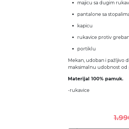
majicu sa dugim ruka
pantalone sa stopalim
kapicu
rukavice protiv greban
portiklu
Mekan, udoban i pažljivo di
maksimalnu udobnost od p
Materijal 100% pamuk.
-rukavice
1.9