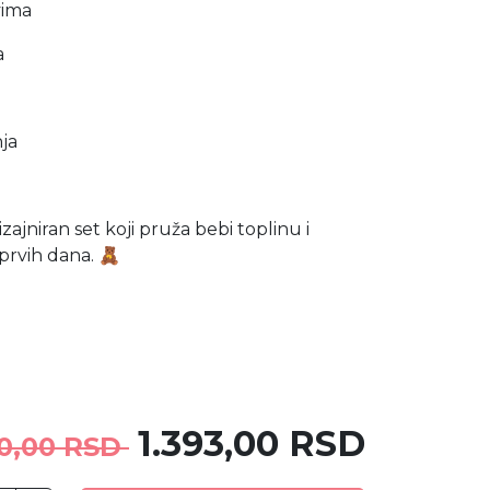
vima
a
ja
zajniran set koji pruža bebi toplinu i
rvih dana. 🧸
1.393,00 RSD
90,00 RSD