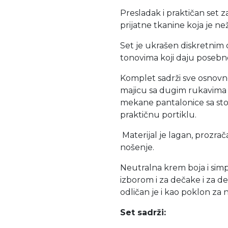
Presladak i praktičan set
prijatne tkanine koja je ne
Set je ukrašen diskretni
tonovima koji daju posebno
Komplet sadrži sve osnov
majicu sa dugim rukavima 
mekane pantalonice sa stop
praktičnu portiklu.
Materijal je lagan, prozra
nošenje.
Neutralna krem boja i simp
izborom i za dečake i za de
odličan je i kao poklon za
Set sadrži: