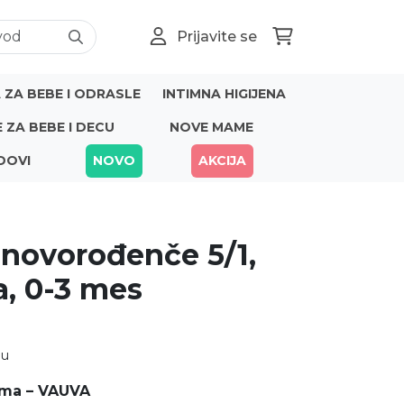
Prijavite se
ZA BEBE I ODRASLE
INTIMNA HIGIJENA
E ZA BEBE I DECU
NOVE MAME
DOVI
NOVO
AKCIJA
 novorođenče 5/1,
, 0-3 mes
nu
ama – VAUVA