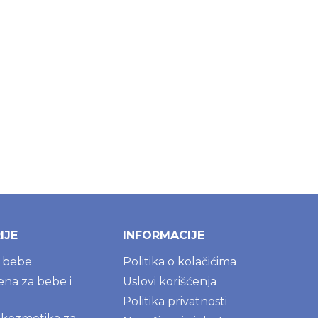
IJE
INFORMACIJE
a bebe
Politika o kolačićima
jena za bebe i
Uslovi korišćenja
Politika privatnosti