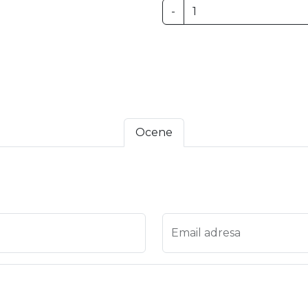
-
Ocene
 4
na 5
Email adresa