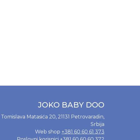
JOKO BABY DOO
Tomislava Matasića 20, 21131 Petrovaradin,
Srbija
Web shop
+381 60 60 61 373
Poslovni korisnici
+381 60 60 60 372