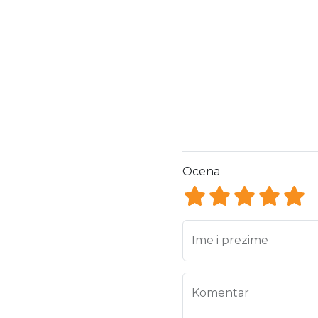
Ocena
Ocena 1
Ocena 2
Ocena 3
Ocena
Oce
Ime i prezime
Komentar