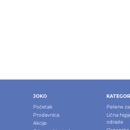
JOKO
KATEGOR
Početak
Pelene z
Prodavnica
Lična higi
odrasle
Akcije