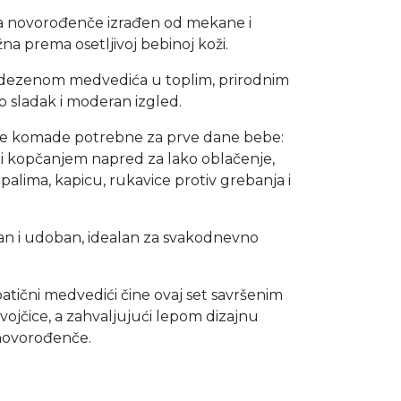
 za novorođenče izrađen od mekane i
žna prema osetljivoj bebinoj koži.
m dezenom medvedića u toplim, prirodnim
 sladak i moderan izgled.
ne komade potrebne za prve dane bebe:
i kopčanjem napred za lako oblačenje,
alima, kapicu, rukavice protiv grebanja i
čan i udoban, idealan za svakodnevno
atični medvedići čine ovaj set savršenim
vojčice, a zahvaljujući lepom dizajnu
 novorođenče.