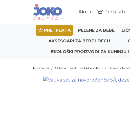
Akcije
Pretplate
PRETPLATA
PELENE ZA BEBE
LIČ
AKSESOARI ZA BEBE I DECU
EKOLOŠKI PROIZVODI ZA KUHINJU I
Proizvodi
Odeća i tekstil za bebe i decu
Novorođenč