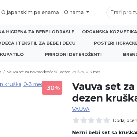
O japanskim pelenama
O nama
NA HIGIJENA ZA BEBE I ODRASLE
ORGANSKA KOZMETIKA 
ODEĆA I TEKSTIL ZA BEBE I DECU
POSTERI I IGRAČK
 KUPATILO
PRIRODNI DETERDŽENTI
BREN
e
Vauva set za novorođenče 5/1, dezen kruška, 0-3 mes
Vauva set za
-30%
dezen kruška
VAUVA
Dodaj oce
Nežni bebi set sa krušk