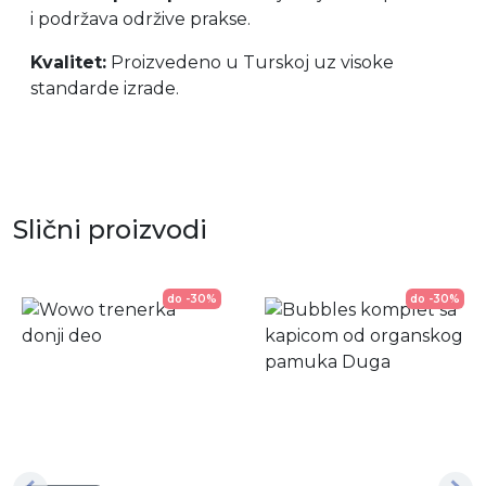
i podržava održive prakse.
Kvalitet:
Proizvedeno u Turskoj uz visoke
standarde izrade.
Slični proizvodi
do -30%
do -30%