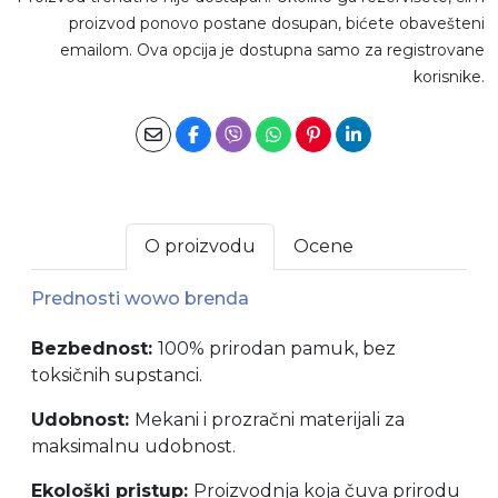
proizvod ponovo postane dosupan, bićete obavešteni
emailom. Ova opcija je dostupna samo za registrovane
korisnike.
O proizvodu
Ocene
Prednosti wowo brenda
Bezbednost:
100% prirodan pamuk, bez
toksičnih supstanci.
Udobnost:
Mekani i prozračni materijali za
maksimalnu udobnost.
Ekološki pristup:
Proizvodnja koja čuva prirodu