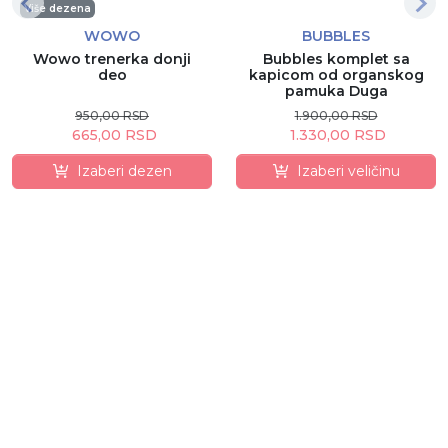
Više dezena
WOWO
BUBBLES
Wowo trenerka donji
Bubbles komplet sa
deo
kapicom od organskog
pamuka Duga
950,00 RSD
1.900,00 RSD
665,00 RSD
1.330,00 RSD
Izaberi dezen
Izaberi veličinu