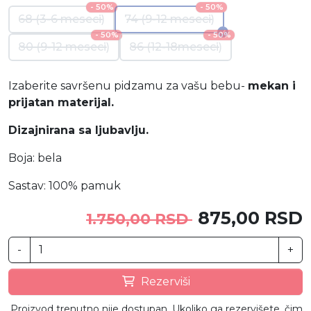
- 50%
- 50%
68 (3-6 meseci)
74 (9-12 meseci)
- 50%
- 50%
80 (9-12 meseci)
86 (12-18meseci)
Izaberite savršenu pidzamu za vašu bebu-
mekan i
prijatan materijal.
Dizajnirana sa ljubavlju.
Boja: bela
Sastav: 100% pamuk
875,00 RSD
1.750,00 RSD
-
+
Rezerviši
Proizvod trenutno nije dostupan. Ukoliko ga rezervišete, čim