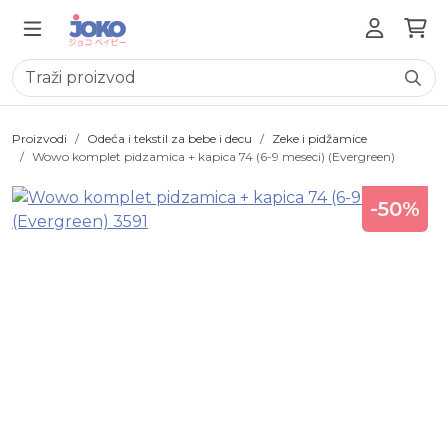
Proizvodi
Odeća i tekstil za bebe i decu
Zeke i pidžamice
Wowo komplet pidzamica + kapica 74 (6-9 meseci) (Evergreen)
-50%