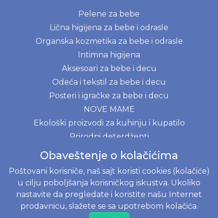
Pelene za bebe
Lična higijena za bebe i odrasle
Organska kozmetika za bebe i odrasle
Intimna higijena
Aksesoari za bebe i decu
Odeća i tekstil za bebe i decu
Posteri i igračke za bebe i decu
NOVE MAME
Ekološki proizvodi za kuhinju i kupatilo
Prirodni deterdženti
Obaveštenje o kolačićima
BLOG
Poštovani korisniče, naš sajt koristi cookies (kolačiće)
Menstrualna čašica - kompletni vodič za početnike
u cilju poboljšanja korisničkog iskustva. Ukoliko
Prvi mesec sa bebom
nastavite da pregledate i koristite našu Internet
prodavnicu, slažete se sa upotrebom kolačića.
Moony, Merries, Joone ili Besuper pelene? Vodič za
izbor pelena na www.joko.rs