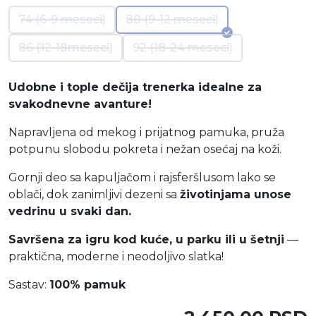
74 (6-9 meseci)
80 (9-12 meseci)
86 (12-18meseci)
92 (18-24 meseci)
Udobne i tople dečija trenerka idealne za
svakodnevne avanture!
Napravljena od mekog i prijatnog pamuka, pruža
potpunu slobodu pokreta i nežan osećaj na koži.
Gornji deo sa kapuljačom i rajsferšlusom lako se
oblači, dok zanimljivi dezeni sa
životinjama unose
vedrinu u svaki dan.
Savršena za igru kod kuće, u parku ili u šetnji
—
praktična, moderne i neodoljivo slatka!
Sastav:
100% pamuk