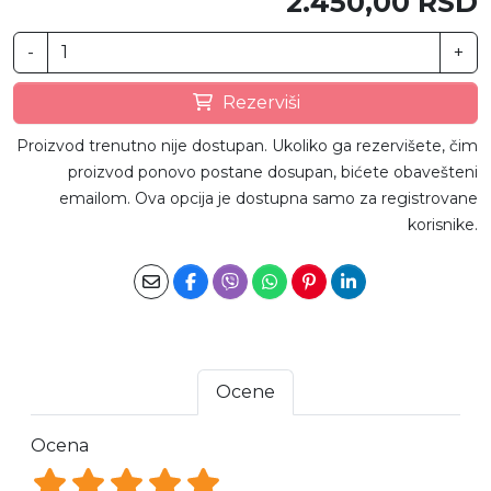
2.450,00 RSD
-
+
Rezerviši
Proizvod trenutno nije dostupan. Ukoliko ga rezervišete, čim
proizvod ponovo postane dosupan, bićete obavešteni
emailom. Ova opcija je dostupna samo za registrovane
korisnike.
Ocene
Ocena
Ocena 1
Ocena 2
Ocena 3
Ocena 4
Ocena 5