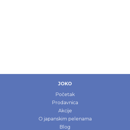
JOKO
Početak
Prodavnica
Akcije
O japanskim pelenama
Blog