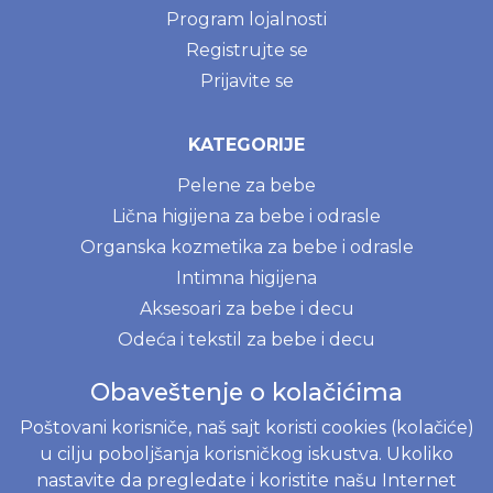
Program lojalnosti
Registrujte se
Prijavite se
KATEGORIJE
Pelene za bebe
Lična higijena za bebe i odrasle
Organska kozmetika za bebe i odrasle
Intimna higijena
Aksesoari za bebe i decu
Odeća i tekstil za bebe i decu
Posteri i igračke za bebe i decu
Obaveštenje o kolačićima
NOVE MAME
Poštovani korisniče, naš sajt koristi cookies (kolačiće)
Ekološki proizvodi za kuhinju i kupatilo
u cilju poboljšanja korisničkog iskustva. Ukoliko
Prirodni deterdženti
nastavite da pregledate i koristite našu Internet