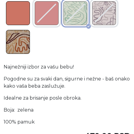
Najnežniji izbor za vašu bebu!
Pogodne su za svaki dan, sigurne i nežne - baš onako
kako vaša beba zaslužuje.
Idealne za brisanje posle obroka.
Boja: zelena
100% pamuk