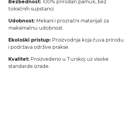
Bezbednost:
100% prirodan pamuk, bez
toksičnih supstanci.
Udobnost:
Mekani i prozračni materijali za
maksimalnu udobnost.
Ekološki pristup:
Proizvodnja koja čuva prirodu
i podržava održive prakse.
Kvalitet:
Proizvedeno u Turskoj uz visoke
standarde izrade.