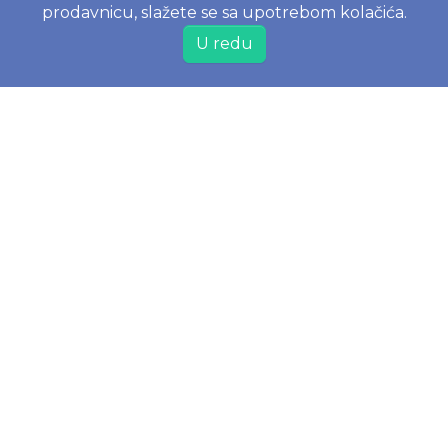
prodavnicu, slažete se sa upotrebom kolačića.
BLOG
U redu
Menstrualna čašica - kompletni vodič za početnike
Prvi mesec sa bebom
Moony, Merries, Joone ili Besuper pelene? Vodič za
izbor pelena na www.joko.rs
INFORMACIJE
Politika o kolačićima
Uslovi korišćenja
Politika privatnosti
Naručivanje i dostava
Reklamacije i odustajanje od kupovine
Najčešće postavljena pitanja
JOKO BABY DOO