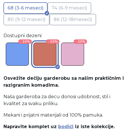
68 (3-6 meseci)
74 (6-9 meseci)
80 (9-12 meseci)
86 (12-18meseci)
Dostupni dezeni:
- 20%
- 20%
- 20%
Osvežite dečiju garderobu sa našim praktičnim i
razigranim komadima.
Naša garderoba za decu donosi udobnost, stil i
kvalitet za svaku priliku.
Mekani i prijatni materijali od 100% pamuka.
Napravite komplet uz
bodići
iz iste kolekcije.