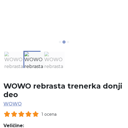
WOWO rebrasta trenerka donji
deo
WOWO
1 ocena
Veličine: