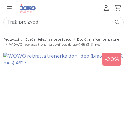
Proizvodi
Odeća i tekstil za bebe i decu
Bodići, majice i pantalone
WOWO rebrasta trenerka donji deo (braon) 68 (3-6 mes)
-20%