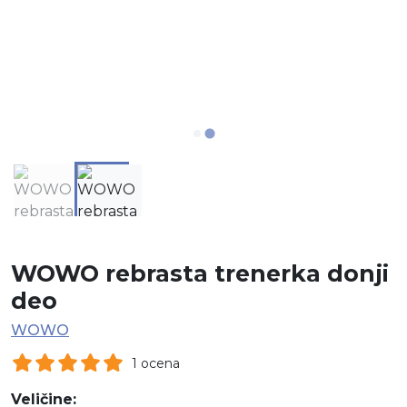
WOWO rebrasta trenerka donji
deo
WOWO
1 ocena
Veličine: