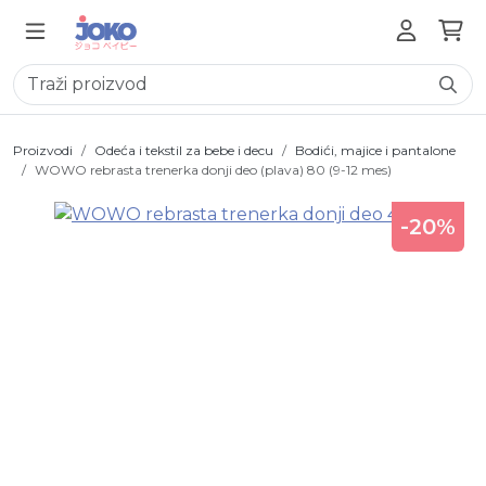
Proizvodi
Odeća i tekstil za bebe i decu
Bodići, majice i pantalone
WOWO rebrasta trenerka donji deo (plava) 80 (9-12 mes)
-20%