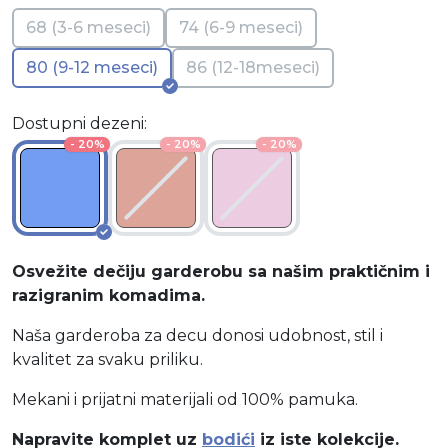
68 (3-6 meseci)
74 (6-9 meseci)
80 (9-12 meseci)
86 (12-18meseci)
Dostupni dezeni:
- 20%
- 20%
- 20%
Osvežite dečiju garderobu sa našim praktičnim i
razigranim komadima.
Naša garderoba za decu donosi udobnost, stil i
kvalitet za svaku priliku.
Mekani i prijatni materijali od 100% pamuka.
Napravite komplet uz
bodići
iz iste kolekcije.