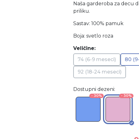
Naša garderoba za decu don
priliku.
Sastav: 100% pamuk
Boja: svetlo roza
Veličine:
74 (6-9 meseci)
80 (9
92 (18-24 meseci)
Dostupni dezeni:
- 30%
- 30%