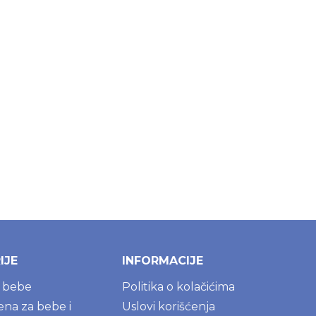
IJE
INFORMACIJE
a bebe
Politika o kolačićima
jena za bebe i
Uslovi korišćenja