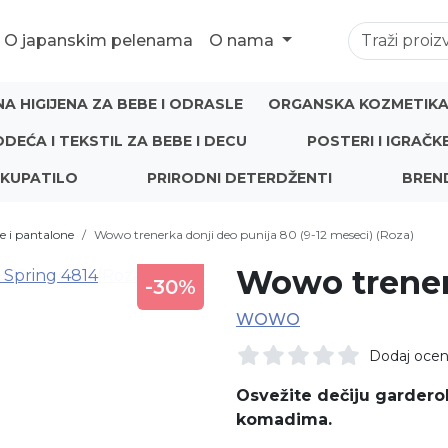
O japanskim pelenama
O nama
NA HIGIJENA ZA BEBE I ODRASLE
ORGANSKA KOZMETIKA 
ODEĆA I TEKSTIL ZA BEBE I DECU
POSTERI I IGRAČK
 KUPATILO
PRIRODNI DETERDŽENTI
BREN
e i pantalone
Wowo trenerka donji deo punija 80 (9-12 meseci) (Roza)
Wowo trener
-30%
WOWO
Dodaj oce
Osvežite dečiju gardero
komadima.