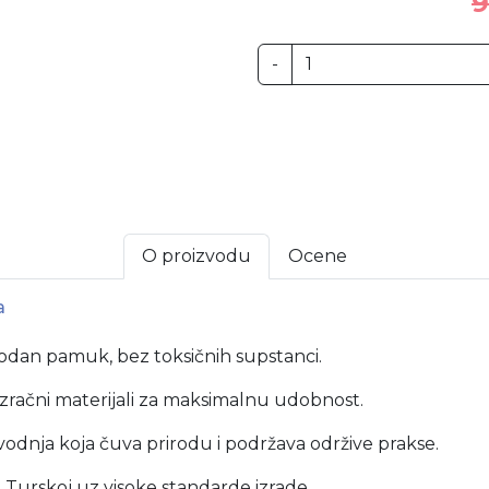
9
-
O proizvodu
Ocene
a
odan pamuk, bez toksičnih supstanci.
ozračni materijali za maksimalnu udobnost.
vodnja koja čuva prirodu i podržava održive prakse.
Turskoj uz visoke standarde izrade.