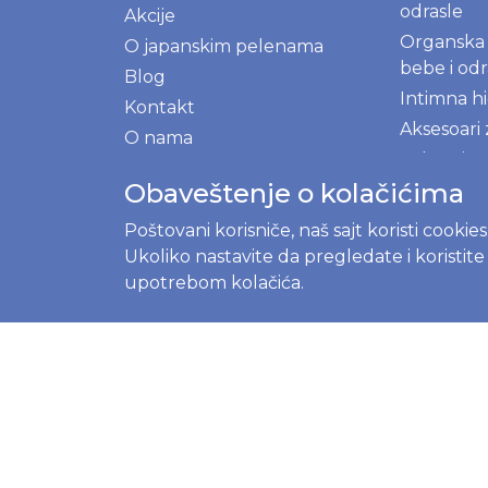
odrasle
Akcije
Organska 
O japanskim pelenama
bebe i odr
Blog
Intimna hi
Kontakt
Aksesoari
O nama
Odeća i te
Gde kupiti
decu
Obaveštenje o kolačićima
Program lojalnosti
Posteri i 
Registrujte se
Poštovani korisniče, naš sajt koristi cookie
decu
Ukoliko nastavite da pregledate i koristit
Prijavite se
NOVE M
upotrebom kolačića.
Ekološki p
kuhinju i 
Prirodni 
BLOG