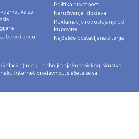
Politika privatnosti
kozmetika za
Naručivanje i dostava
asle
Reklamacije i odustajanje od
gijena
kupovine
 za bebe i decu
Najčešće postavljena pitanja
kstil za bebe i
igračke za bebe i
s (kolačiće) u cilju poboljšanja korisničkog iskustva.
e našu Internet prodavnicu, slažete se sa
AME
roizvodi za
kupatilo
deterdženti