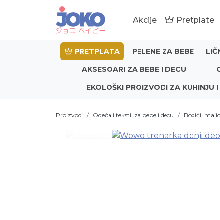
Akcije
Pretplate
PRETPLATA
PELENE ZA BEBE
LIČ
AKSESOARI ZA BEBE I DECU
EKOLOŠKI PROIZVODI ZA KUHINJU I
Proizvodi
Odeća i tekstil za bebe i decu
Bodići, majic