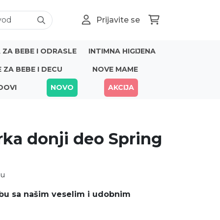
Prijavite se
ZA BEBE I ODRASLE
INTIMNA HIGIJENA
E ZA BEBE I DECU
NOVE MAME
DOVI
NOVO
AKCIJA
ka donji deo Spring
nu
bu sa našim veselim i udobnim