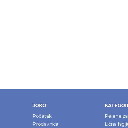
JOKO
KATEGOR
Početak
Pelene z
Prodavnica
Lična higi