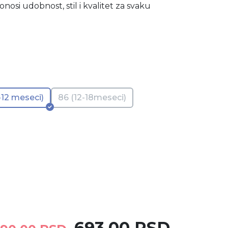
osi udobnost, stil i kvalitet za svaku
-12 meseci)
86 (12-18meseci)
693,00 RSD