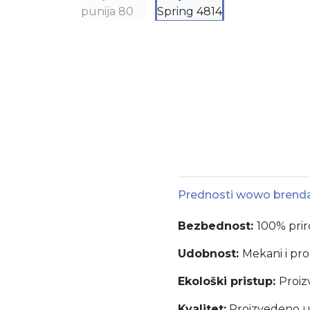
Prednosti wowo brend
Bezbednost:
100% prir
Udobnost:
Mekani i pr
Ekološki pristup:
Proiz
Kvalitet:
Proizvedeno u 