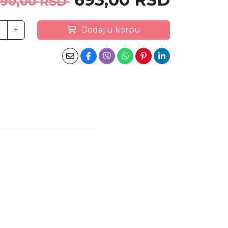
90,00 RSD
+
Dodaj u korpu