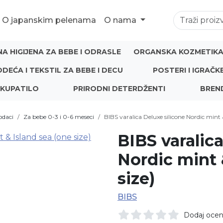
O japanskim pelenama
O nama
NA HIGIJENA ZA BEBE I ODRASLE
ORGANSKA KOZMETIKA 
ODEĆA I TEKSTIL ZA BEBE I DECU
POSTERI I IGRAČK
 KUPATILO
PRIRODNI DETERDŽENTI
BREN
dodaci
Za bebe 0-3 i 0-6 meseci
BIBS varalica Deluxe silicone Nordic mint &
BIBS varalic
Nordic mint 
size)
BIBS
Dodaj oce