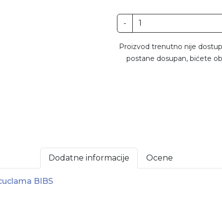
-
Proizvod trenutno nije dostup
postane dosupan, bićete ob
Dodatne informacije
Ocene
 cuclama BIBS