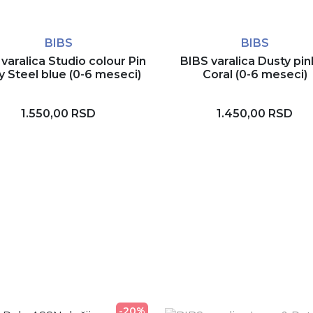
BIBS
BIBS
varalica Studio colour Pin
BIBS varalica Dusty pin
y Steel blue (0-6 meseci)
Coral (0-6 meseci)
1.550,00 RSD
1.450,00 RSD
Dodaj u korpu
Dodaj u korpu
-20%