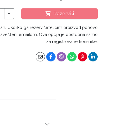
+
Rezerviši
an. Ukoliko ga rezervišete, čim proizvod ponovo
avešteni emailom. Ova opcija je dostupna samo
za registrovane korisnike.