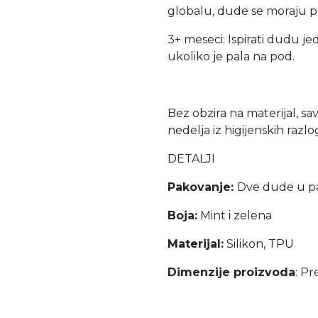
globalu, dude se moraju p
3+ meseci: Ispirati dudu 
ukoliko je pala na pod.
Bez obzira na materijal, sa
nedelja iz higijenskih razlo
DETALJI
Pakovanje:
Dve dude u p
Boja:
Mint i zelena
Materijal:
Silikon, TPU
Dimenzije proizvoda
: Pr