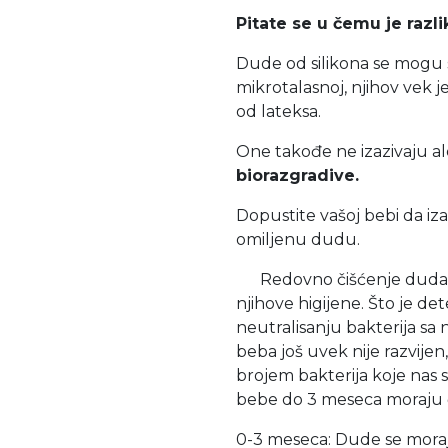
Pitate se u čemu je razl
Dude od silikona se mogu s
mikrotalasnoj, njihov vek 
od lateksa.
One takođe ne izazivaju al
biorazgradive.
Dopustite vašoj bebi da iza
omiljenu dudu.
Redovno čišćenje duda je 
njihove higijene. Što je de
neutralisanju bakterija sa
beba još uvek nije razvijen,
brojem bakterija koje nas
bebe do 3 meseca moraju če
0-3 meseca: Dude se moraju