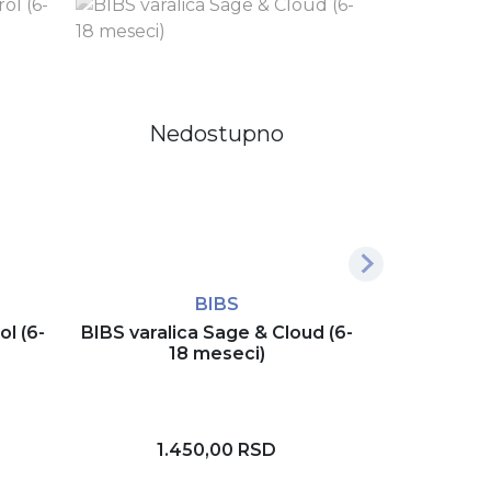
Nedostupno
BIBS
U.S
ol (6-
BIBS varalica Sage & Cloud (6-
U.S. Polo 
18 meseci)
Mint 3/1, 
duks USB2
8.
1.450,00 RSD
6.