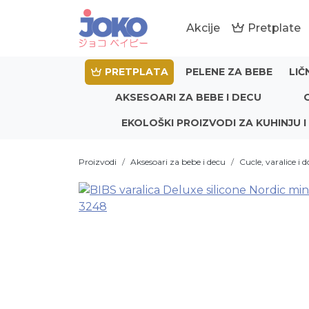
Akcije
Pretplate
PRETPLATA
PELENE ZA BEBE
LIČ
AKSESOARI ZA BEBE I DECU
EKOLOŠKI PROIZVODI ZA KUHINJU I
Proizvodi
Aksesoari za bebe i decu
Cucle, varalice i 