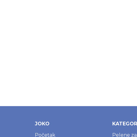
Dodaj u korpu
JOKO
KATEGOR
Početak
Pelene z