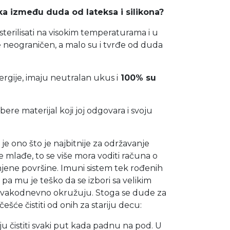
ika između duda od lateksa i silikona?
terilisati na visokim temperaturama i u
je neograničen, a malo su i tvrđe od duda
ergije, imaju neutralan ukus i
100% su
bere materijal koji joj odgovara i svoju
ono što je najbitnije za održavanje
te mlađe, to se više mora voditi računa o
 njene površine. Imuni sistem tek rođenih
 pa mu je teško da se izbori sa velikim
 svakodnevno okružuju. Stoga se dude za
šće čistiti od onih za stariju decu:
 čistiti svaki put kada padnu na pod. U