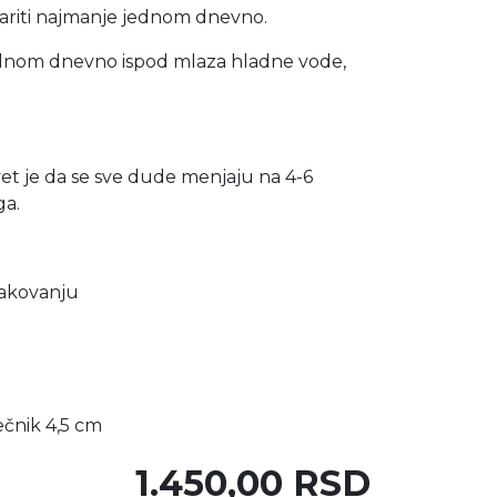
ariti najmanje jednom dnevno.
jednom dnevno ispod mlaza hladne vode,
vet je da se sve dude menjaju na 4-6
ga.
akovanju
ečnik 4,5 cm
1.450,00 RSD