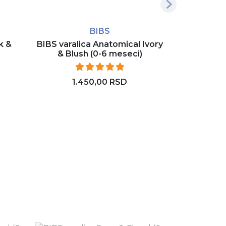
BIBS
k &
BIBS varalica Anatomical Ivory
BIBS varali
& Blush (0-6 meseci)
lilac
1.450,00 RSD
1.
Rezerviši
D