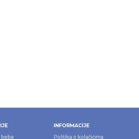
Dodaj u korpu
Rezerviši
IJE
INFORMACIJE
a bebe
Politika o kolačićima