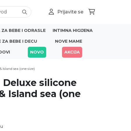
Prijavite se
ZA BEBE I ODRASLE
INTIMNA HIGIJENA
E ZA BEBE I DECU
NOVE MAME
DOVI
NOVO
AKCIJA
 Island sea (one size)
a Deluxe silicone
& Island sea (one
nu