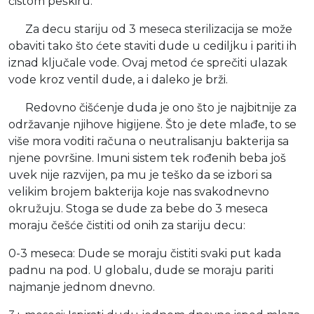
čistom peškiru.
Za decu stariju od 3 meseca sterilizacija se može
obaviti tako što ćete staviti dude u cediljku i pariti ih
iznad ključale vode. Ovaj metod će sprečiti ulazak
vode kroz ventil dude, a i daleko je brži.
Redovno čišćenje duda je ono što je najbitnije za
održavanje njihove higijene. Što je dete mlađe, to se
više mora voditi računa o neutralisanju bakterija sa
njene površine. Imuni sistem tek rođenih beba još
uvek nije razvijen, pa mu je teško da se izbori sa
velikim brojem bakterija koje nas svakodnevno
okružuju. Stoga se dude za bebe do 3 meseca
moraju češće čistiti od onih za stariju decu:
0-3 meseca: Dude se moraju čistiti svaki put kada
padnu na pod. U globalu, dude se moraju pariti
najmanje jednom dnevno.