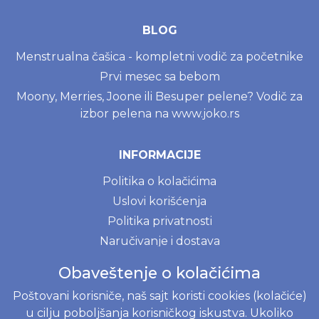
BLOG
Menstrualna čašica - kompletni vodič za početnike
Prvi mesec sa bebom
Moony, Merries, Joone ili Besuper pelene? Vodič za
izbor pelena na www.joko.rs
INFORMACIJE
Politika o kolačićima
Uslovi korišćenja
Politika privatnosti
Naručivanje i dostava
Reklamacije i odustajanje od kupovine
Obaveštenje o kolačićima
Najčešće postavljena pitanja
Poštovani korisniče, naš sajt koristi cookies (kolačiće)
u cilju poboljšanja korisničkog iskustva. Ukoliko