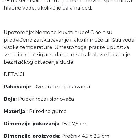
3+ meseci: Ispirati dudu jednom dnevno ispod mlaza
hladne vode, ukoliko je pala na pod.
Upozorenje: Nemojte kuvati dude! One nisu
predviđene za iskuvavanje i lako ih može uništiti voda
visoke temperature. Umesto toga, pratite uputstva
iznad i bićete sigurni da ste neutralisali sve bakterije
bez fizičkog oštećenja dude.
DETALJI
Pakovanje
: Dve dude u pakovanju
Boja:
Puder roza i slonovača
Materijal
: Prirodna guma
Dimenzije pakovanja
: 18 x 7,5 cm
Dimenzije proizvoda
: Prečnik 4,5 x 2,5 cm