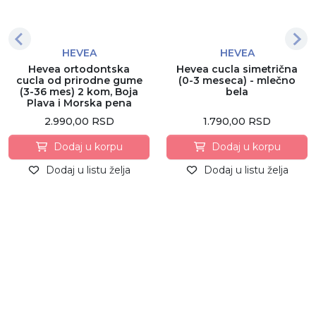
HEVEA
HEVEA
Hevea ortodontska
Hevea cucla simetrična
cucla od prirodne gume
(0-3 meseca) - mlečno
(3-36 mes) 2 kom, Boja
bela
Plava i Morska pena
2.990,00 RSD
1.790,00 RSD
Dodaj u korpu
Dodaj u korpu
Dodaj u listu želja
Dodaj u listu želja