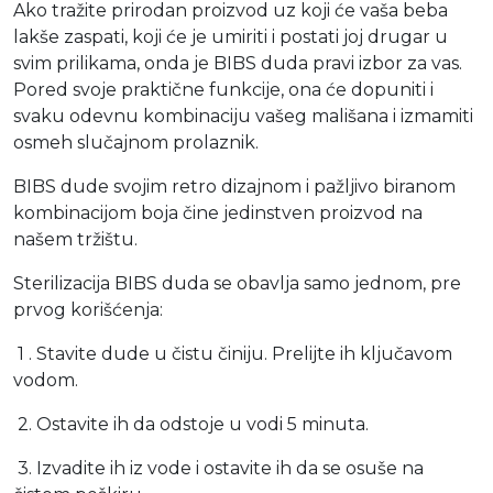
Ako tražite prirodan proizvod uz koji će vaša beba
lakše zaspati, koji će je umiriti i postati joj drugar u
svim prilikama, onda je BIBS duda pravi izbor za vas.
Pored svoje praktične funkcije, ona će dopuniti i
svaku odevnu kombinaciju vašeg mališana i izmamiti
osmeh slučajnom prolaznik.
BIBS dude svojim retro dizajnom i pažljivo biranom
kombinacijom boja čine jedinstven proizvod na
našem tržištu.
Sterilizacija BIBS duda se obavlja samo jednom, pre
prvog korišćenja:
1 . Stavite dude u čistu činiju. Prelijte ih ključavom
vodom.
2. Ostavite ih da odstoje u vodi 5 minuta.
3. Izvadite ih iz vode i ostavite ih da se osuše na