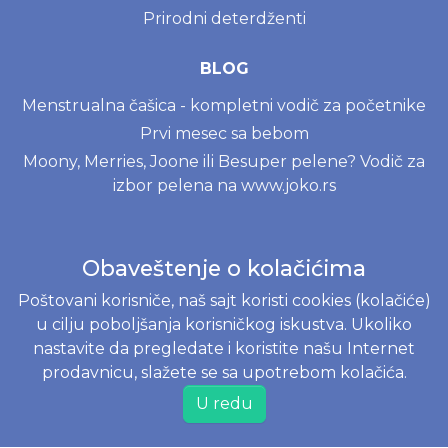
Prirodni deterdženti
BLOG
Menstrualna čašica - kompletni vodič za početnike
Prvi mesec sa bebom
Moony, Merries, Joone ili Besuper pelene? Vodič za
izbor pelena na www.joko.rs
INFORMACIJE
Obaveštenje o kolačićima
Politika o kolačićima
Poštovani korisniče, naš sajt koristi cookies (kolačiće)
Uslovi korišćenja
u cilju poboljšanja korisničkog iskustva. Ukoliko
Politika privatnosti
nastavite da pregledate i koristite našu Internet
Naručivanje i dostava
prodavnicu, slažete se sa upotrebom kolačića.
Reklamacije i odustajanje od kupovine
U redu
Najčešće postavljena pitanja