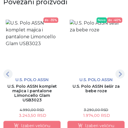
Povezani proizvodi
do -35%
Novo
do -40%
U.S. POLO ASSN
U.S. POLO ASSN
U.S. Polo ASSN komplet
U.S. Polo ASSN šešir za
majica i pantalone
bebe roze
Limoncello Glam
USB3023
4.990,00 RSD
3.290,00 RSD
3.243,50 RSD
1.974,00 RSD
Izaberi veličinu
Izaberi veličinu