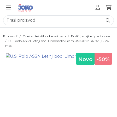
Proizvodi
Odeća i tekstil za bebe i decu
Bodići, majice i pantalone
U.S. Polo ASSN Letnji bodi Limoncello Glam USB3022 86-92 (18-24
mes)
Novo
-50%