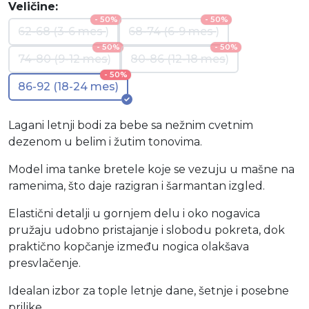
Veličine:
- 50%
- 50%
62-68 (3-6 mes )
68-74 (6-9 mes )
- 50%
- 50%
74-80 (9-12 mes)
80-86 (12-18 mes)
- 50%
86-92 (18-24 mes)
Lagani letnji bodi za bebe sa nežnim cvetnim
dezenom u belim i žutim tonovima.
Model ima tanke bretele koje se vezuju u mašne na
ramenima, što daje razigran i šarmantan izgled.
Elastični detalji u gornjem delu i oko nogavica
pružaju udobno pristajanje i slobodu pokreta, dok
praktično kopčanje između nogica olakšava
presvlačenje.
Idealan izbor za tople letnje dane, šetnje i posebne
prilike.