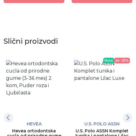
Slični proizvodi
Novo
do -35%
HEVEA
U.S. POLO ASSN
Hevea ortodontska
U.S. Polo ASSN Komplet
cucla od prirodne gume
tunika i pantalone Lilac