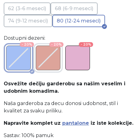
62 (3-6 meseci)
68 (6-9 meseci)
74 (9-12 meseci)
80 (12-24 meseci)
Dostupni dezeni:
- 20%
- 20%
- 20%
Osvežite dečiju garderobu sa našim veselim i
udobnim komadima.
Naša garderoba za decu donosi udobnost, stil i
kvalitet za svaku priliku.
Napravite komplet uz
pantalone
iz iste kolekcije.
Sastav: 100% pamuk