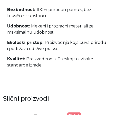
Bezbednost:
100% prirodan pamuk, bez
toksičnih supstanci.
Udobnost:
Mekani i prozračni materijali za
maksimalnu udobnost.
Ekološki pristup:
Proizvodnja koja čuva prirodu
i podržava održive prakse.
Kvalitet:
Proizvedeno u Turskoj uz visoke
standarde izrade.
Slični proizvodi
do -30%