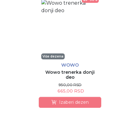
Više dezena
WOWO
Wowo trenerka donji
deo
950,00 RSD
665,00 RSD
Izaberi dezen