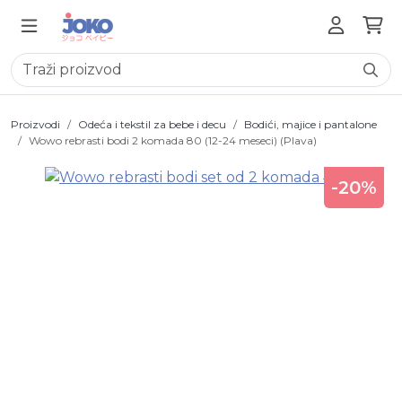
Proizvodi
Odeća i tekstil za bebe i decu
Bodići, majice i pantalone
Wowo rebrasti bodi 2 komada 80 (12-24 meseci) (Plava)
-20%