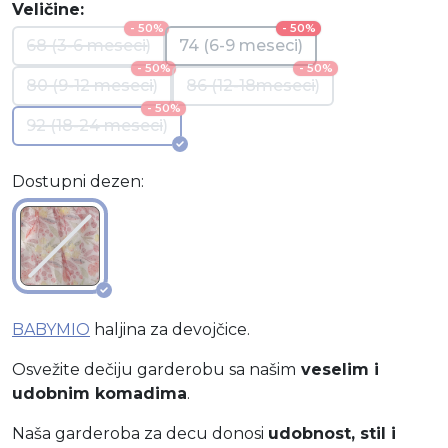
Veličine:
- 50%
- 50%
68 (3-6 meseci)
74 (6-9 meseci)
- 50%
- 50%
80 (9-12 meseci)
86 (12-18meseci)
- 50%
92 (18-24 meseci)
Dostupni dezen:
BABYMIO
haljina za devojčice.
Osvežite dečiju garderobu sa našim
veselim i
udobnim komadima
.
Naša garderoba za decu donosi
udobnost, stil i