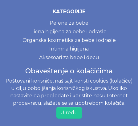
KATEGORIJE
Pelene za bebe
Lična higijena za bebe i odrasle
Organska kozmetika za bebe i odrasle
Intimna higijena
Aksesoari za bebe i decu
Odeća i tekstil za bebe i decu
Obaveštenje o kolačićima
Posteri i igračke za bebe i decu
Poštovani korisniče, naš sajt koristi cookies (kolačiće)
NOVE MAME
u cilju poboljšanja korisničkog iskustva. Ukoliko
Ekološki proizvodi za kuhinju i kupatilo
nastavite da pregledate i koristite našu Internet
Prirodni deterdženti
prodavnicu, slažete se sa upotrebom kolačića.
U redu
BLOG
Menstrualna čašica - kompletni vodič za početnike
Prvi mesec sa bebom