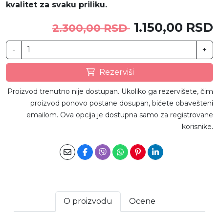
kvalitet za svaku priliku.
1.150,00 RSD
2.300,00 RSD
-
+
Rezerviši
Proizvod trenutno nije dostupan. Ukoliko ga rezervišete, čim
proizvod ponovo postane dosupan, bićete obavešteni
emailom. Ova opcija je dostupna samo za registrovane
korisnike.
O proizvodu
Ocene