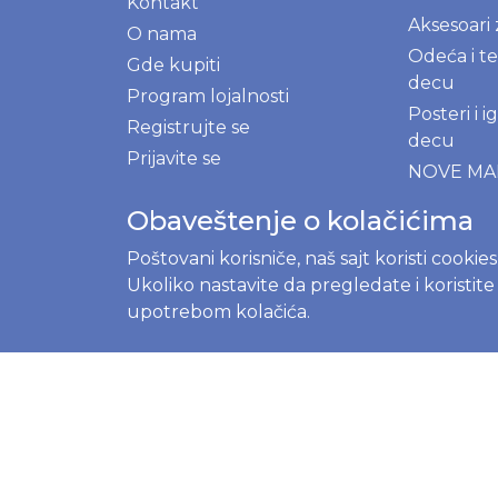
Kontakt
Aksesoari
O nama
Odeća i te
Gde kupiti
decu
Program lojalnosti
Posteri i 
Registrujte se
decu
Prijavite se
NOVE M
Ekološki p
Obaveštenje o kolačićima
kuhinju i 
Poštovani korisniče, naš sajt koristi cookie
Prirodni 
Ukoliko nastavite da pregledate i koristit
upotrebom kolačića.
BLOG
Menstrual
kompletni
početnik
Prvi mese