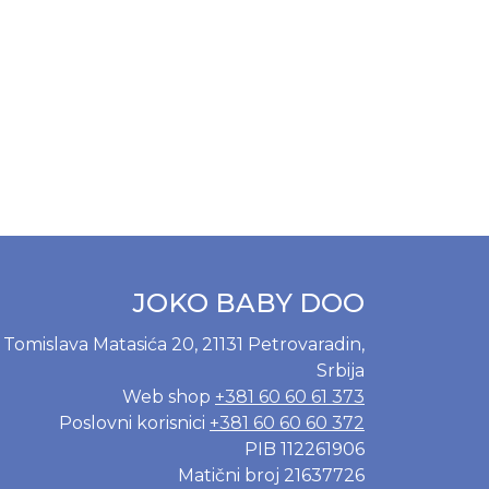
JOKO BABY DOO
Tomislava Matasića 20, 21131 Petrovaradin,
Srbija
Web shop
+381 60 60 61 373
Poslovni korisnici
+381 60 60 60 372
PIB 112261906
Matični broj 21637726