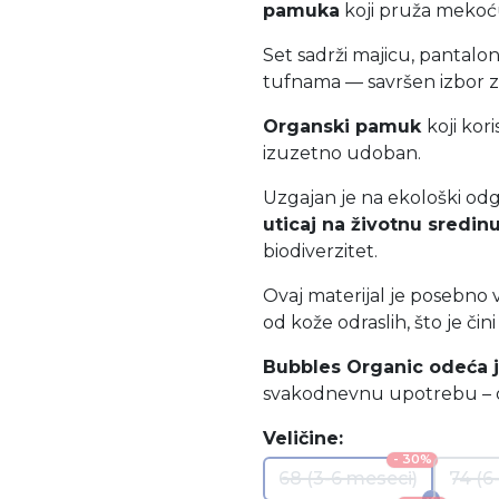
pamuka
koji pruža mekoć
Set sadrži majicu, pantalo
tufnama — savršen izbor 
Organski pamuk
koji kor
izuzetno udoban.
Uzgajan je na ekološki o
uticaj na životnu sredinu
biodiverzitet.
Ovaj materijal je posebno v
od kože odraslih, što je čin
Bubbles Organic odeća 
svakodnevnu upotrebu – o
Veličine:
- 30%
68 (3-6 meseci)
74 (6