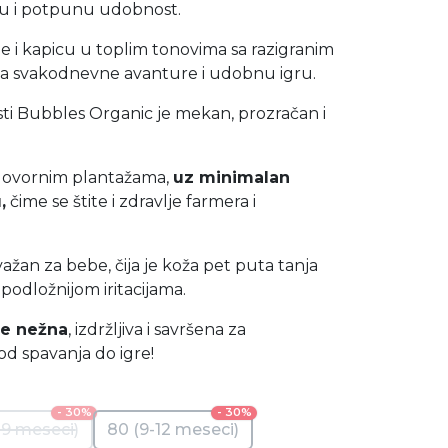
u i potpunu udobnost.
ne i kapicu u toplim tonovima sa razigranim
za svakodnevne avanture i udobnu igru.
isti Bubbles Organic je mekan, prozračan i
dgovornim plantažama,
uz minimalan
,
čime se štite i zdravlje farmera i
ažan za bebe, čija je koža pet puta tanja
i podložnijom iritacijama.
je nežna
, izdržljiva i savršena za
d spavanja do igre!
- 30%
- 30%
-9 meseci)
80 (9-12 meseci)