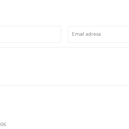
 4
na 5
Email adresa
026.