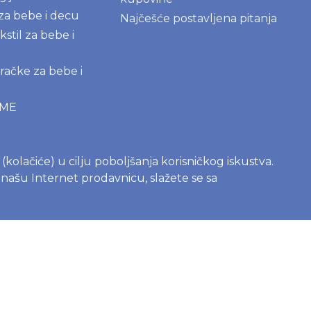
 za bebe i decu
Najčešće postavljena pitanja
kstil za bebe i
igračke za bebe i
AME
roizvodi za
kupatilo
s (kolačiće) u cilju poboljšanja korisničkog iskustva.
deterdženti
e našu Internet prodavnicu, slažete se sa
na čašica -
 vodič za
e
c sa bebom