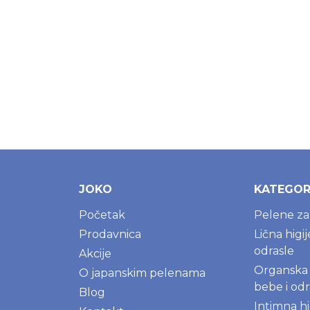
JOKO
KATEGOR
Početak
Pelene z
Prodavnica
Lična higi
odrasle
Akcije
Organska 
O japanskim pelenama
bebe i odr
Blog
Intimna hi