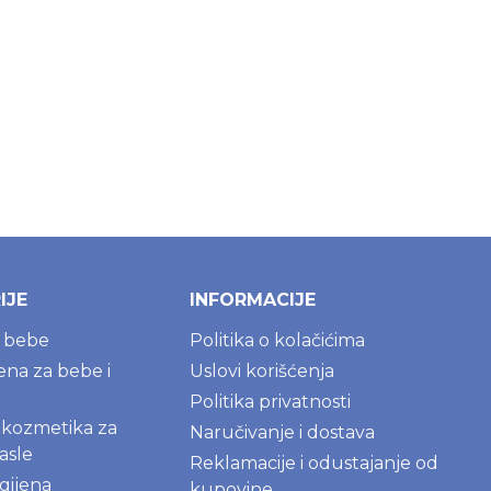
IJE
INFORMACIJE
a bebe
Politika o kolačićima
jena za bebe i
Uslovi korišćenja
Politika privatnosti
kozmetika za
Naručivanje i dostava
asle
Reklamacije i odustajanje od
gijena
kupovine