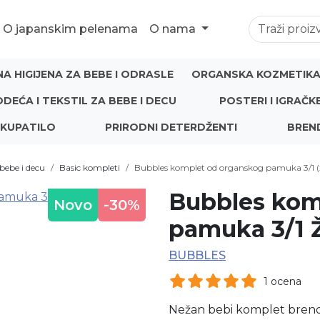
O japanskim pelenama
O nama
NA HIGIJENA ZA BEBE I ODRASLE
ORGANSKA KOZMETIKA 
ODEĆA I TEKSTIL ZA BEBE I DECU
POSTERI I IGRAČK
 KUPATILO
PRIRODNI DETERDŽENTI
BREN
bebe i decu
Basic kompleti
Bubbles komplet od organskog pamuka 3/1 (ž
Bubbles kom
Novo
-30%
pamuka 3/1 Ž
BUBBLES
1 ocena
Nežan bebi komplet bren