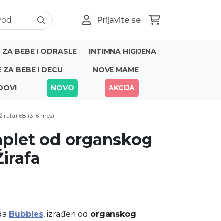
Prijavite se
ZA BEBE I ODRASLE
INTIMNA HIGIJENA
E ZA BEBE I DECU
NOVE MAME
DOVI
NOVO
AKCIJA
irafa) 68 (3-6 mes)
plet od organskog
irafa
da
Bubbles
, izrađen od
organskog