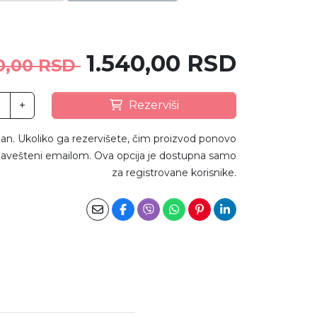
1.540,00 RSD
0,00 RSD
+
Rezerviši
an. Ukoliko ga rezervišete, čim proizvod ponovo
avešteni emailom. Ova opcija je dostupna samo
za registrovane korisnike.