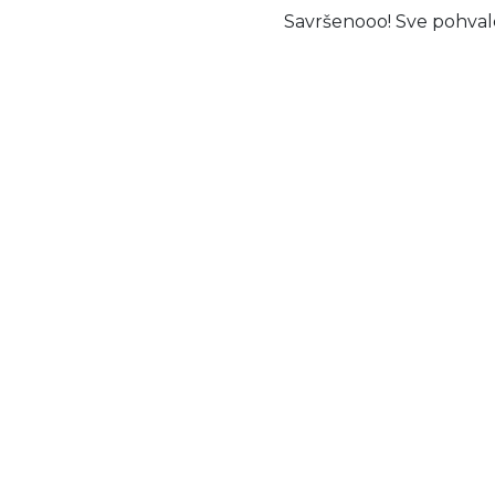
Savršenooo! Sve pohvale