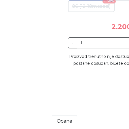
- 30%
86 (12-18meseci)
2.20
-
Proizvod trenutno nije dostup
postane dosupan, bićete ob
Ocene