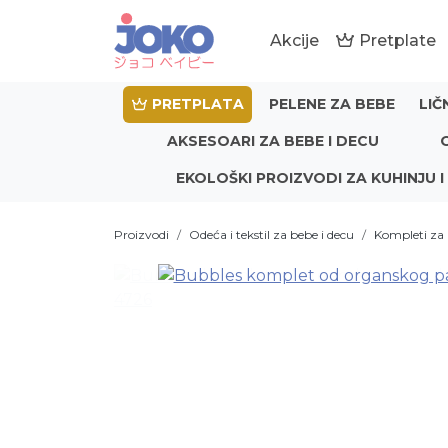
Akcije
Pretplate
PRETPLATA
PELENE ZA BEBE
LIČ
AKSESOARI ZA BEBE I DECU
EKOLOŠKI PROIZVODI ZA KUHINJU I
Proizvodi
Odeća i tekstil za bebe i decu
Kompleti za 