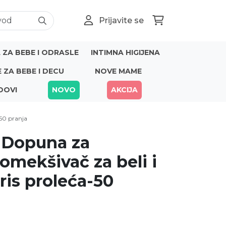
Prijavite se
ZA BEBE I ODRASLE
INTIMNA HIGIJENA
E ZA BEBE I DECU
NOVE MAME
DOVI
NOVO
AKCIJA
-50 pranja
 Dopuna za
 omekšivač za beli i
iris proleća-50