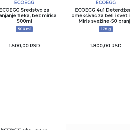
ECOEGG
ECOEGG
ECOEGG Sredstvo za
ECOEGG 4u1 Deterdžen
anjanje fleka, bez mirisa
omekšivač za beli i svetli
500ml
Miris svežine-50 pran
500 ml
178 g
1.500,00 RSD
1.800,00 RSD
Rezerviši
Rezerviši