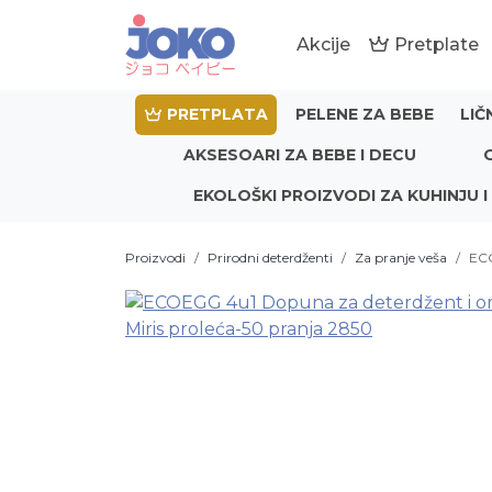
Akcije
Pretplate
PRETPLATA
PELENE ZA BEBE
LIČ
AKSESOARI ZA BEBE I DECU
EKOLOŠKI PROIZVODI ZA KUHINJU I
Proizvodi
Prirodni deterdženti
Za pranje veša
ECO