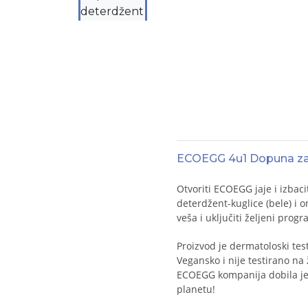
ECOEGG 4u1 Dopuna za de
Otvoriti ECOEGG jaje i izbaci
deterdžent-kuglice (bele) i 
veša i uključiti željeni prog
Proizvod je dermatoloski te
Vegansko i nije testirano na
ECOEGG kompanija dobila je 
planetu!