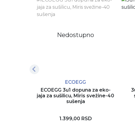
Nedostupno
ECOEGG
ECOEGG 3u1 dopuna za eko-
3
jaja za sušilicu, Miris svežine-40
sušenja
1.399,00 RSD
Rezerviši