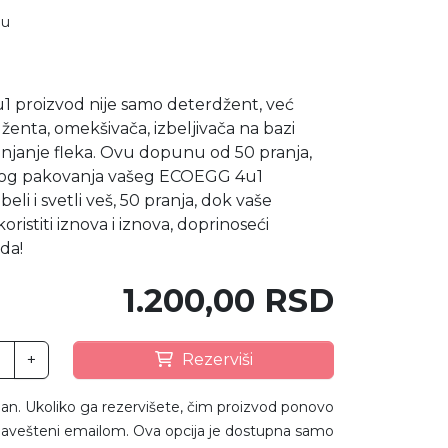
nu
1 proizvod nije samo deterdžent, već
enta, omekšivača, izbeljivača na bazi
lanjanje fleka. Ovu dopunu od 50 pranja,
og pakovanja vašeg ECOEGG 4u1
li i svetli veš, 50 pranja, dok vaše
istiti iznova i iznova, doprinoseći
da!
1.200,00 RSD
+
Rezerviši
an. Ukoliko ga rezervišete, čim proizvod ponovo
avešteni emailom. Ova opcija je dostupna samo