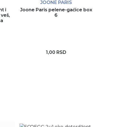
JOONE PARIS
t i
Joone Paris pelene-gaćice box
3u1 ECOEGG 
 veš,
6
- m
ja
3.
1,00 RSD