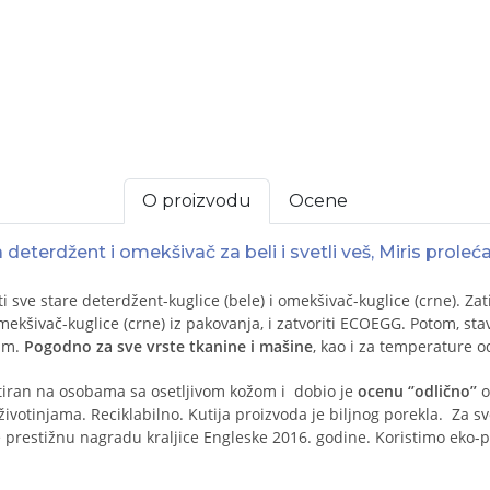
O proizvodu
Ocene
terdžent i omekšivač za beli i svetli veš, Miris proleć
ti sve stare deterdžent-kuglice (bele) i omekšivač-kuglice (crne). Za
omekšivač-kuglice (crne) iz pakovanja, i zatvoriti ECOEGG. Potom, s
ram.
Pogodno za sve vrste tkanine i mašine
, kao i za temperature o
stiran na osobama sa osetljivom kožom i dobio je
ocenu ‘’odlično’’
o
 životinjama. Reciklabilno.
Kutija proizvoda je biljnog porekla.
Za svo
prestižnu nagradu kraljice Engleske 2016. godine. Koristimo eko-