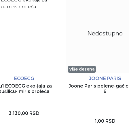
Nedostupno
Više dezena
ECOEGG
JOONE PARIS
u1 ECOEGG eko-jaja za
Joone Paris pelene-gaćic
sušilicu- miris proleća
6
3.130,00 RSD
1,00 RSD
Dodaj u korpu