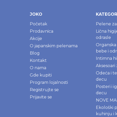
JOKO
KATEGOR
Početak
Pelene z
Prodavnica
Lična higi
odrasle
Akcije
Organska 
O japanskim pelenama
bebe i odr
Blog
Intimna hi
Kontakt
Aksesoari
O nama
Odeća i te
Gde kupiti
decu
Program lojalnosti
Posteri i 
Registrujte se
decu
Prijavite se
NOVE M
Ekološki p
kuhinju i 