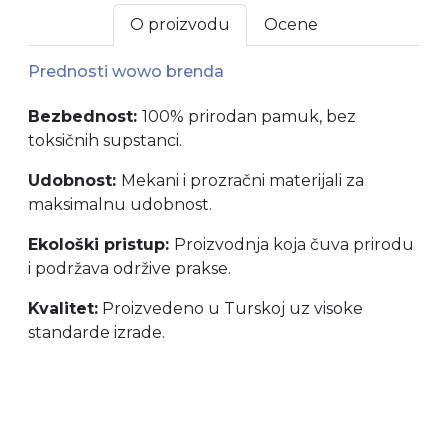
O proizvodu
Ocene
Prednosti wowo brenda
Bezbednost:
100% prirodan pamuk, bez
toksičnih supstanci.
Udobnost:
Mekani i prozračni materijali za
maksimalnu udobnost.
Ekološki pristup:
Proizvodnja koja čuva prirodu
i podržava održive prakse.
Kvalitet:
Proizvedeno u Turskoj uz visoke
standarde izrade.