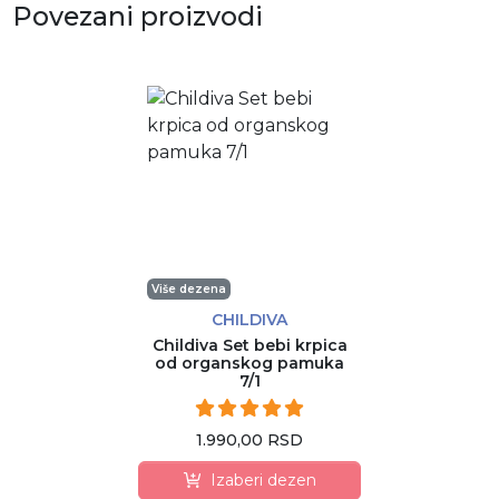
Povezani proizvodi
Više dezena
CHILDIVA
Childiva Set bebi krpica
od organskog pamuka
7/1
1.990,00 RSD
Izaberi dezen