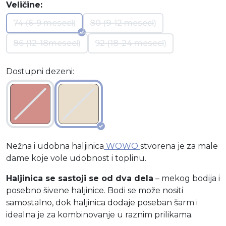
Veličine:
74 (6-9 meseci)
80 (9-12 meseci)
86 (12-18meseci)
92 (18-24 meseci)
Dostupni dezeni:
Nežna i udobna haljinica
WOWO
stvorena je za male
dame koje vole udobnost i toplinu.
Haljinica se sastoji se od dva dela
– mekog bodija i
posebno šivene haljinice. Bodi se može nositi
samostalno, dok haljinica dodaje poseban šarm i
idealna je za kombinovanje u raznim prilikama.