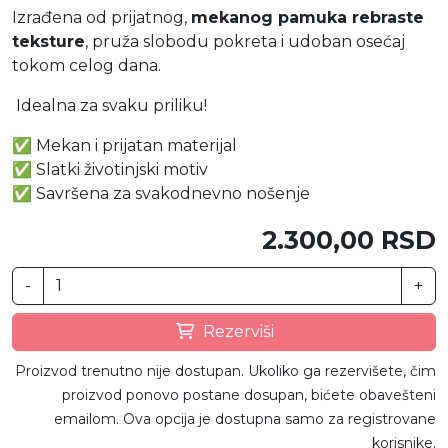
Izrađena od prijatnog,
mekanog pamuka rebraste
teksture
, pruža slobodu pokreta i udoban osećaj
tokom celog dana.
Idealna za svaku priliku!
✅ Mekan i prijatan materijal
✅ Slatki životinjski motiv
✅ Savršena za svakodnevno nošenje
2.300,00 RSD
-
+
Rezerviši
Proizvod trenutno nije dostupan. Ukoliko ga rezervišete, čim
proizvod ponovo postane dosupan, bićete obavešteni
emailom. Ova opcija je dostupna samo za registrovane
korisnike.