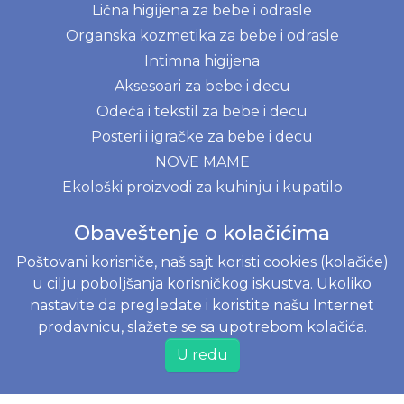
Lična higijena za bebe i odrasle
Organska kozmetika za bebe i odrasle
Intimna higijena
Aksesoari za bebe i decu
Odeća i tekstil za bebe i decu
Posteri i igračke za bebe i decu
NOVE MAME
Ekološki proizvodi za kuhinju i kupatilo
Prirodni deterdženti
Obaveštenje o kolačićima
BLOG
Poštovani korisniče, naš sajt koristi cookies (kolačiće)
u cilju poboljšanja korisničkog iskustva. Ukoliko
Menstrualna čašica - kompletni vodič za početnike
nastavite da pregledate i koristite našu Internet
Prvi mesec sa bebom
prodavnicu, slažete se sa upotrebom kolačića.
Moony, Merries, Joone ili Besuper pelene? Vodič za
U redu
izbor pelena na www.joko.rs