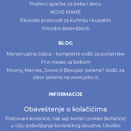
Posteri i igračke za bebe i decu
NOVE MAME
Ekološki proizvodi za kuhinju i kupatilo
Prirodni deterdženti
BLOG
Menstrualna čašica - kompletni vodič za početnike
Prvi mesec sa bebom
Moony, Merries, Joone ili Besuper pelene? Vodič za
izbor pelena na www.joko.rs
INFORMACIJE
Politika o kolačićima
Obaveštenje o kolačićima
Uslovi korišćenja
Poštovani korisniče, naš sajt koristi cookies (kolačiće)
Politika privatnosti
u cilju poboljšanja korisničkog iskustva. Ukoliko
Naručivanje i dostava