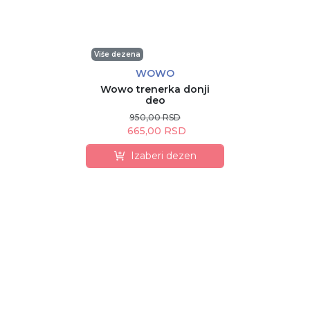
Više dezena
WOWO
Wowo trenerka donji
deo
950,00 RSD
665,00 RSD
Izaberi dezen