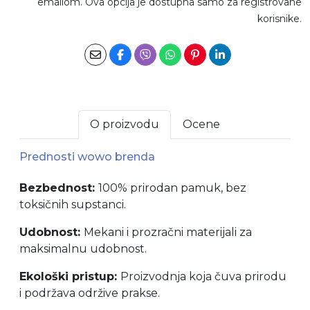
emailom. Ova opcija je dostupna samo za registrovane
korisnike.
O proizvodu
Ocene
Prednosti wowo brenda
Bezbednost:
100% prirodan pamuk, bez
toksičnih supstanci.
Udobnost:
Mekani i prozračni materijali za
maksimalnu udobnost.
Ekološki pristup:
Proizvodnja koja čuva prirodu
i podržava održive prakse.