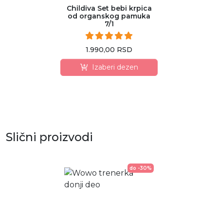
Childiva Set bebi krpica
od organskog pamuka
7/1
1.990,00 RSD
Izaberi dezen
Slični proizvodi
do -30%