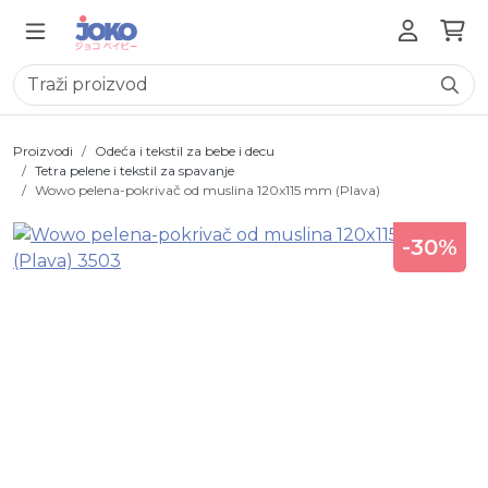
Proizvodi
Odeća i tekstil za bebe i decu
Tetra pelene i tekstil za spavanje
Wowo pelena-pokrivač od muslina 120x115 mm (Plava)
-30%