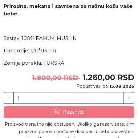
Prirodna, mekana i savršena za nežnu kožu vaše
bebe.
Sastav: 100% PAMUK, MUSLIN
Dimenzije: 120*115 cm
Zemlja porekla: TURSKA
1.260,00 RSD
1.800,00 RSD
Popust važi do
15.08.2026
-
+
Rezerviši
Proizvod trenutno nije dostupan. Ukoliko ga rezervišete, čim
proizvod ponovo postane dosupan, bićete obavešteni