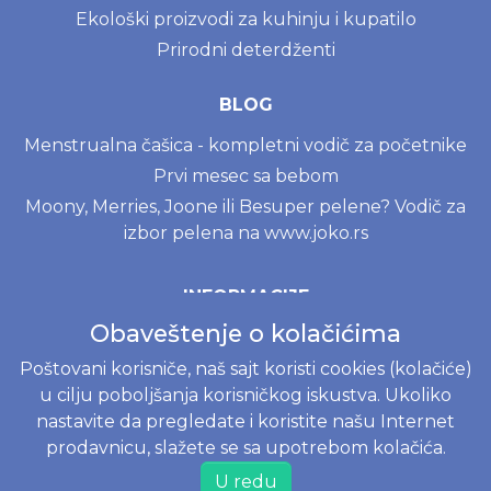
Ekološki proizvodi za kuhinju i kupatilo
Prirodni deterdženti
BLOG
Menstrualna čašica - kompletni vodič za početnike
Prvi mesec sa bebom
Moony, Merries, Joone ili Besuper pelene? Vodič za
izbor pelena na www.joko.rs
INFORMACIJE
Obaveštenje o kolačićima
Politika o kolačićima
Uslovi korišćenja
Poštovani korisniče, naš sajt koristi cookies (kolačiće)
u cilju poboljšanja korisničkog iskustva. Ukoliko
Politika privatnosti
nastavite da pregledate i koristite našu Internet
Naručivanje i dostava
prodavnicu, slažete se sa upotrebom kolačića.
Reklamacije i odustajanje od kupovine
U redu
Najčešće postavljena pitanja