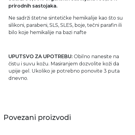
prirodnih sastojaka.
Ne sadrži štetne sintetičke hemikalije kao što su
silikoni, parabeni, SLS, SLES, boje, tečni parafin ili
bilo koje hemikalije na bazi nafte
UPUTSVO ZA UPOTREBU:
Obilno nanesite na
čistu i suvu kožu. Masiranjem dozvolite koži da
upije gel. Ukoliko je potrebno ponovite 3 puta
dnevno.
Povezani proizvodi