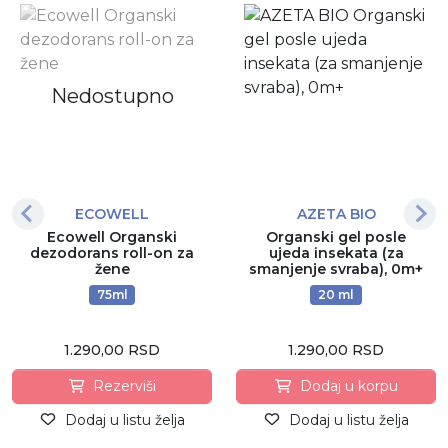
Nedostupno
ECOWELL
AZETA BIO
Ecowell Organski
Organski gel posle
dezodorans roll-on za
ujeda insekata (za
žene
smanjenje svraba), 0m+
75ml
20 ml
1.290,00 RSD
1.290,00 RSD
Rezerviši
Dodaj u korpu
Dodaj u listu želja
Dodaj u listu želja