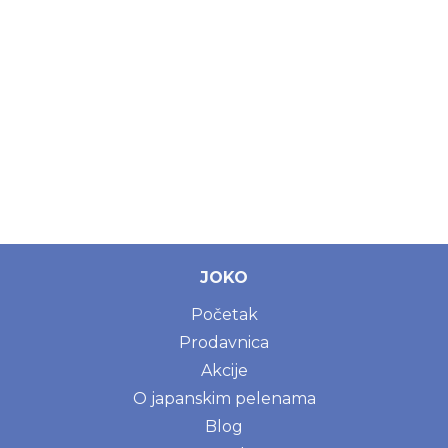
JOKO
Početak
Prodavnica
Akcije
O japanskim pelenama
Blog