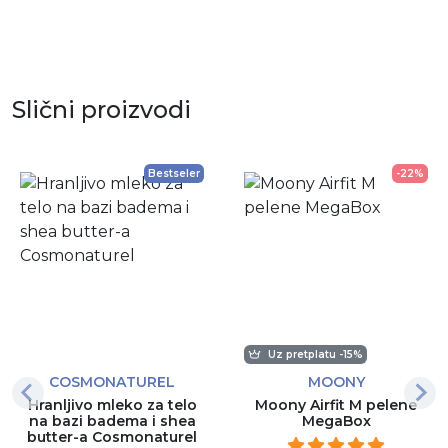
Slični proizvodi
Bestseler
-22%
Uz pretplatu -15%
COSMONATUREL
MOONY
Hranljivo mleko za telo
Moony Airfit M pelene
na bazi badema i shea
MegaBox
butter-a Cosmonaturel