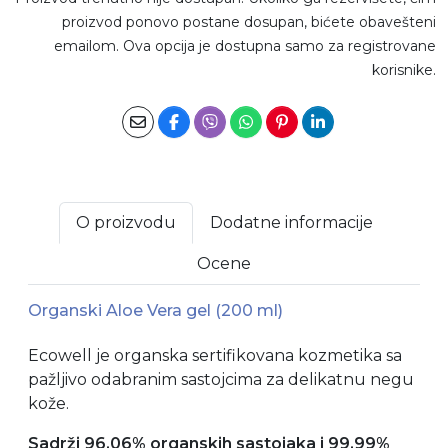
proizvod ponovo postane dosupan, bićete obavešteni
emailom. Ova opcija je dostupna samo za registrovane
korisnike.
O proizvodu
Dodatne informacije
Ocene
Organski Aloe Vera gel (200 ml)
Ecowell je organska sertifikovana kozmetika sa
pažljivo odabranim sastojcima za delikatnu negu
kože.
Sadrži 96,06% organskih sastojaka i 99,99%