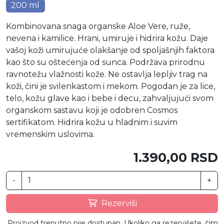
200 ml
Kombinovana snaga organske Aloe Vere, ruže,
nevena i kamilice. Hrani, umiruje i hidrira kožu. Daje
vašoj koži umirujuće olakšanje od spoljašnjih faktora
kao što su oštećenja od sunca. Podržava prirodnu
ravnotežu vlažnosti kože. Ne ostavlja lepljiv trag na
koži, čini je svilenkastom i mekom. Pogodan je za lice,
telo, kožu glave kao i bebe i decu, zahvaljujući svom
organskom sastavu koji je odobren Cosmos
sertifikatom. Hidrira kožu u hladnim i suvim
vremenskim uslovima.
1.390,00 RSD
-
+
Rezerviši
Proizvod trenutno nije dostupan. Ukoliko ga rezervišete, čim