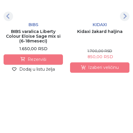
BIBS
KIDAXI
BIBS varalica Liberty
Kidaxi žakard haljina
Colour Eloise Sage mix si
(6-18meseci)
1.650,00 RSD
1.700,00 RSD
850,00 RSD
Rezerviši
Izaberi veličinu
Dodaj u listu želja