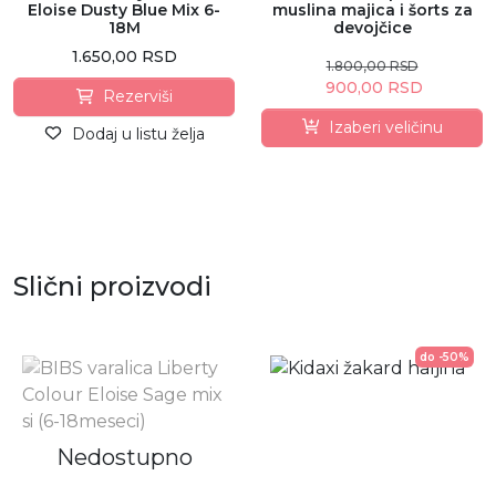
Eloise Dusty Blue Mix 6-
muslina majica i šorts za
18M
devojčice
1.650,00 RSD
1.800,00 RSD
900,00 RSD
Rezerviši
Izaberi veličinu
Dodaj u listu želja
Slični proizvodi
do -50%
Nedostupno