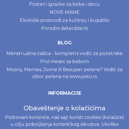
Posteri i igračke za bebe i decu
NOVE MAME
Ekološki proizvodi za kuhinju i kupatilo
Prirodni deterdženti
BLOG
Menstrualna čašica - kompletni vodič za početnike
Prvi mesec sa bebom
Moony, Merries, Joone ili Besuper pelene? Vodič za
izbor pelena na www.joko.rs
INFORMACIJE
Politika o kolačićima
Obaveštenje o kolačićima
Uslovi korišćenja
Poštovani korisniče, naš sajt koristi cookies (kolačiće)
Politika privatnosti
u cilju poboljšanja korisničkog iskustva. Ukoliko
Naručivanje i dostava