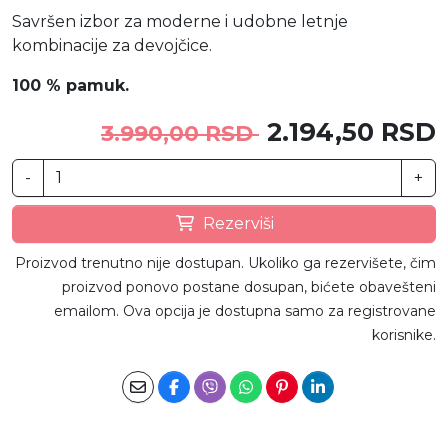
Savršen izbor za moderne i udobne letnje
kombinacije za devojčice.
100 % pamuk.
2.194,50 RSD
3.990,00 RSD
-
+
Rezerviši
Proizvod trenutno nije dostupan. Ukoliko ga rezervišete, čim
proizvod ponovo postane dosupan, bićete obavešteni
emailom. Ova opcija je dostupna samo za registrovane
korisnike.