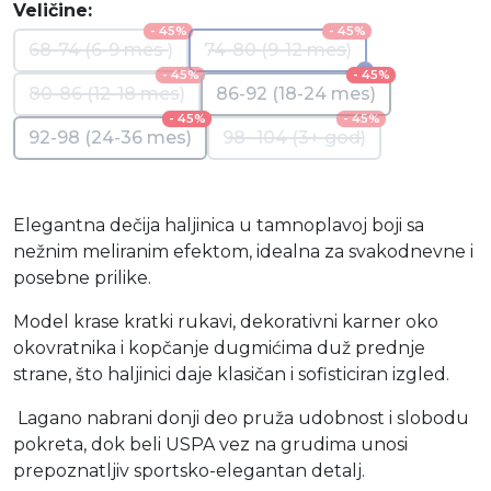
Veličine:
- 45%
- 45%
68-74 (6-9 mes )
74-80 (9-12 mes)
- 45%
- 45%
80-86 (12-18 mes)
86-92 (18-24 mes)
- 45%
- 45%
92-98 (24-36 mes)
98 -104 (3+ god)
Elegantna dečija haljinica u tamnoplavoj boji sa
nežnim meliranim efektom, idealna za svakodnevne i
posebne prilike.
Model krase kratki rukavi, dekorativni karner oko
okovratnika i kopčanje dugmićima duž prednje
strane, što haljinici daje klasičan i sofisticiran izgled.
Lagano nabrani donji deo pruža udobnost i slobodu
pokreta, dok beli USPA vez na grudima unosi
prepoznatljiv sportsko-elegantan detalj.