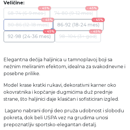
Veličine:
- 45%
- 45%
68-74 (6-9 mes )
74-80 (9-12 mes)
- 45%
- 45%
80-86 (12-18 mes)
86-92 (18-24 mes)
- 45%
- 45%
92-98 (24-36 mes)
98 -104 (3+ god)
Elegantna dečija haljinica u tamnoplavoj boji sa
nežnim meliranim efektom, idealna za svakodnevne i
posebne prilike.
Model krase kratki rukavi, dekorativni karner oko
okovratnika i kopčanje dugmićima duž prednje
strane, što haljinici daje klasičan i sofisticiran izgled.
Lagano nabrani donji deo pruža udobnost i slobodu
pokreta, dok beli USPA vez na grudima unosi
prepoznatljiv sportsko-elegantan detalj.