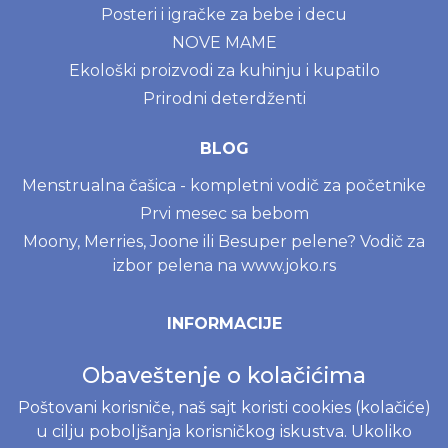
Posteri i igračke za bebe i decu
NOVE MAME
Ekološki proizvodi za kuhinju i kupatilo
Prirodni deterdženti
BLOG
Menstrualna čašica - kompletni vodič za početnike
Prvi mesec sa bebom
Moony, Merries, Joone ili Besuper pelene? Vodič za
izbor pelena na www.joko.rs
INFORMACIJE
Politika o kolačićima
Obaveštenje o kolačićima
Uslovi korišćenja
Poštovani korisniče, naš sajt koristi cookies (kolačiće)
Politika privatnosti
u cilju poboljšanja korisničkog iskustva. Ukoliko
Naručivanje i dostava