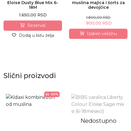
Eloise Dusty Blue Mix 6-
muslina majica i šorts za
18M
devojčice
1.650,00 RSD
1.800,00 RSD
900,00 RSD
Rezerviši
Izaberi veličinu
Dodaj u listu želja
Slični proizvodi
do -50%
Nedostupno