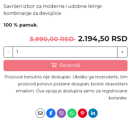
Savršen izbor za moderne i udobne letnje
kombinacije za devojčice.
100 % pamuk.
2.194,50 RSD
3.990,00 RSD
-
+
Rezerviši
Proizvod trenutno nije dostupan. Ukoliko ga rezervišete, čim
proizvod ponovo postane dosupan, bićete obavešteni
emailom. Ova opcija je dostupna samo za registrovane
korisnike.