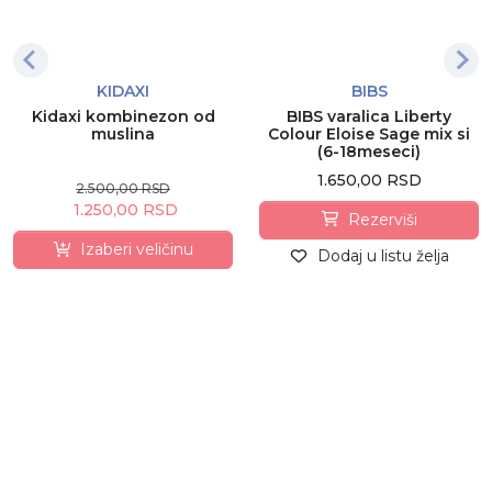
KIDAXI
BIBS
Kidaxi kombinezon od
BIBS varalica Liberty
muslina
Colour Eloise Sage mix si
(6-18meseci)
1.650,00 RSD
2.500,00 RSD
1.250,00 RSD
Rezerviši
Izaberi veličinu
Dodaj u listu želja